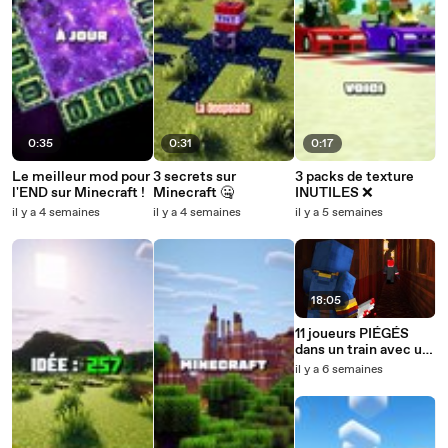
0:35
0:31
0:17
Le meilleur mod pour
3 secrets sur
3 packs de texture
l'END sur Minecraft !
Minecraft 🤐
INUTILES ❌
il y a 4 semaines
il y a 4 semaines
il y a 5 semaines
18:05
11 joueurs PIÉGÉS
dans un train avec un
TUEUR !
il y a 6 semaines