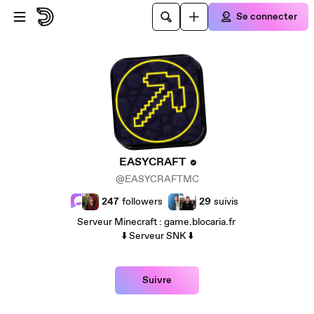
Passer au contenu principal
Se connecter
EASYCRAFT
@EASYCRAFTMC
247
followers
29
suivis
Serveur Minecraft : game.blocaria.fr
⬇️ Serveur SNK ⬇️
Suivre