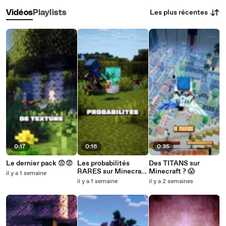
Les plus récentes
Vidéos
Playlists
0:17
0:16
0:35
Le dernier pack 😨😨
Les probabilités
Des TITANS sur
RARES sur Minecraft
Minecraft ? 😱
il y a 1 semaine
🤯
il y a 1 semaine
il y a 2 semaines