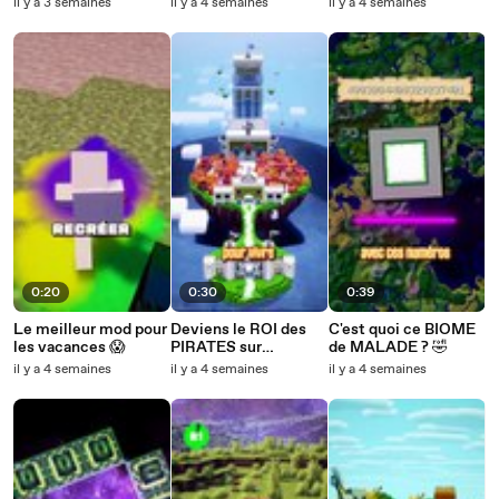
il y a 3 semaines
il y a 4 semaines
il y a 4 semaines
0:20
0:30
0:39
Le meilleur mod pour
Deviens le ROI des
C'est quoi ce BIOME
les vacances 😱
PIRATES sur
de MALADE ? 🤣
Minecraft 😎
il y a 4 semaines
il y a 4 semaines
il y a 4 semaines