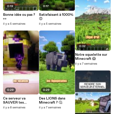
0:19
0:17
Bonne idée ou pas ?
Satisfaisant à 1000%
👀
😍
il y a 5 semaines
il y a 5 semaines
0:32
Notre squelette sur
Minecraft 😱
il y a 7 semaines
0:29
0:29
Ce serveur va
Des LIONS dans
SAUVER tes
Minecraft ? 🤔
VACANCES 😍
il y a 6 semaines
il y a 7 semaines