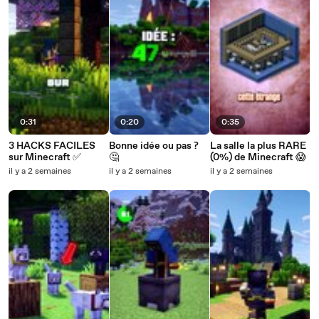
0:31
0:20
0:35
3 HACKS FACILES
Bonne idée ou pas ?
La salle la plus RARE
sur Minecraft ✅
🤔
(0%) de Minecraft 😱
il y a 2 semaines
il y a 2 semaines
il y a 2 semaines