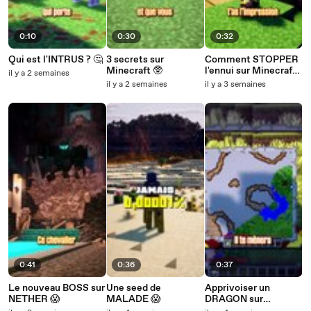
0:10
0:30
0:32
Qui est l'INTRUS ? 🤔
3 secrets sur
Comment STOPPER
Minecraft 🥸
l'ennui sur Minecraft
il y a 2 semaines
? 🤔
il y a 2 semaines
il y a 3 semaines
0:41
0:36
0:37
Le nouveau BOSS sur
Une seed de
Apprivoiser un
NETHER 😱
MALADE 😱
DRAGON sur
Minecraft 😱