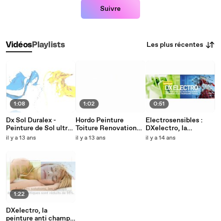
Suivre
Les plus récentes
Vidéos
Playlists
1:08
1:02
0:51
Dx Sol Duralex -
Hordo Peinture
Electrosensibles :
Peinture de Sol ultra
Toiture Renovation
DXelectro, la
résistante
Haute protection
peinture anti ondes
il y a 13 ans
il y a 13 ans
il y a 14 ans
Duralex
électromagnétiques
1:22
DXelectro, la
peinture anti champs