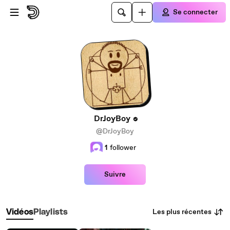
Passer au contenu principal
Se connecter
DrJoyBoy
@DrJoyBoy
1
follower
Suivre
Les plus récentes
Vidéos
Playlists