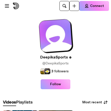
Skip to main content
Connect
DeepikaSports
@DeepikaSports
3
followers
Follow
Most recent
Videos
Playlists