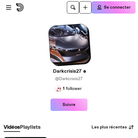
Passer au contenu principal
Se connecter
Darkcrisis27
@Darkcrisis27
1
follower
Suivre
Les plus récentes
Vidéos
Playlists