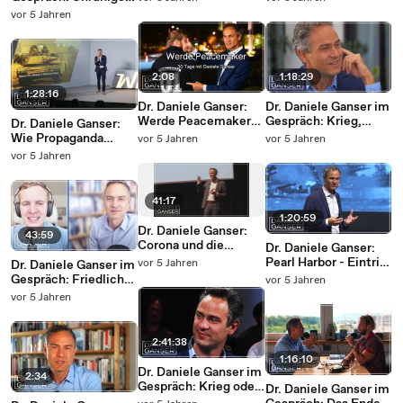
historischer Sicht
Weltmacht (Berlin
und spannende
vor 5 Jahren
(Nuoviso 1.11.2020)
02.10.2020)
Zeiten (Bruno
Mandolesi
20.08.2020)
2:08
1:18:29
1:28:16
Dr. Daniele Ganser:
Dr. Daniele Ganser im
Werde Peacemaker
Gespräch: Krieg,
Dr. Daniele Ganser:
(Onlinekurs 1. Januar
Corona und die
Wie Propaganda
vor 5 Jahren
vor 5 Jahren
2021)
Medien (Liberty
unsere Gedanken und
vor 5 Jahren
News Berlin
Gefühle lenkt (Berlin
26.09.2020)
10.03.2019)
41:17
1:20:59
Dr. Daniele Ganser:
43:59
Corona und die
Dr. Daniele Ganser:
Medien (Düsseldorf
Pearl Harbor - Eintritt
vor 5 Jahren
Dr. Daniele Ganser im
11. September 2020)
der USA in den
Gespräch: Friedlicher
vor 5 Jahren
Zweiten Weltkrieg
Widerstand (Rubikon
vor 5 Jahren
(St. Leon Rot
21.10. 2020)
14.09.20)
2:41:38
1:16:10
Dr. Daniele Ganser im
2:34
Gespräch: Krieg oder
Dr. Daniele Ganser im
Frieden in Europa: