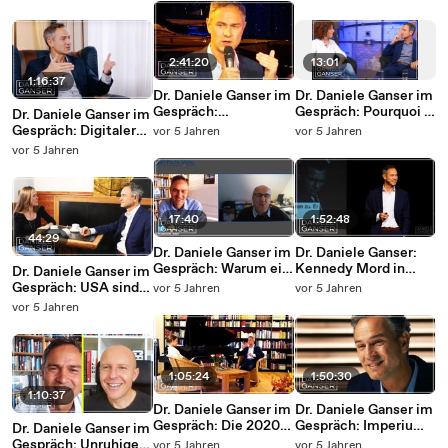
Gage AE911Truth
Diktatur (Dominik
Wandel? (Thomas
11.9.2020)
Kettner 27.
Frei 24. November
November 2020)
2020)
2:41:20
13:01
1:16:37
Dr. Daniele Ganser im
Dr. Daniele Ganser im
Gespräch:
Gespräch: Pourquoi la
Dr. Daniele Ganser im
Verschwörungstheor
France veut-elle la
Gespräch: Digitaler
vor 5 Jahren
vor 5 Jahren
etiker? (Dresden 25.
guerre? (Wien 25.
Imperialismus, was
vor 5 Jahren
Oktober 2020)
September 2016)
ist das?
(TomWhoKnows 30.
Oktober 2020)
17:40
1:52:48
44:29
Dr. Daniele Ganser im
Dr. Daniele Ganser:
Gespräch: Warum ein
Kennedy Mord in
Dr. Daniele Ganser im
Online-Kurs? (PI
Dallas 1963 (Dresden
Gespräch: USA sind
vor 5 Jahren
vor 5 Jahren
Politik Spezial 9.
25.10.2020)
das mächtigste Land
vor 5 Jahren
November 2020)
der Welt (Alina Lipp
24. Oktober 2020)
1:05:24
1:50:30
1:10:37
Dr. Daniele Ganser im
Dr. Daniele Ganser im
Gespräch: Die 2020er
Gespräch: Imperium
Dr. Daniele Ganser im
Pandemie aus
USA - Die skrupellose
Gespräch: Unruhige
vor 5 Jahren
vor 5 Jahren