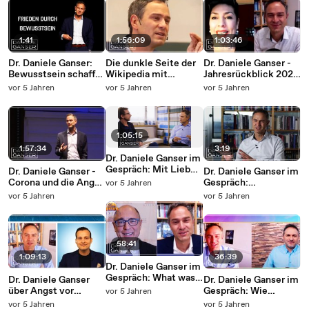
1:41
1:56:09
1:03:46
Dr. Daniele Ganser:
Die dunkle Seite der
Dr. Daniele Ganser -
Bewusstsein schafft
Wikipedia mit
Jahresrückblick 2020
Frieden (gratis
Daniele Ganser
(Paula P’Cay 15.
vor 5 Jahren
vor 5 Jahren
vor 5 Jahren
Onlinekurs)
Dezember 2020)
1:05:15
1:57:34
3:19
Dr. Daniele Ganser im
Gespräch: Mit Liebe,
Dr. Daniele Ganser -
Dr. Daniele Ganser im
Mut & Wahrheit
Corona und die Angst
Gespräch:
vor 5 Jahren
gegen
(Wien 29.10.2020)
Meinungsfreiheit und
vor 5 Jahren
vor 5 Jahren
Angstpropaganda (G.
Diffamierung (Basel
Kaiser 25.01.21)
28. Januar 2021)
58:41
1:09:13
36:39
Dr. Daniele Ganser im
Gespräch: What was
Dr. Daniele Ganser
Dr. Daniele Ganser im
Operation
über Angst vor
Gespräch: Wie
vor 5 Jahren
Northwoods (Richard
Corona, Armut und
gestalten wir den
vor 5 Jahren
vor 5 Jahren