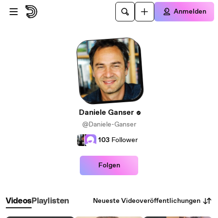
Zum Hauptinhalt springen
Anmelden
Daniele Ganser
@Daniele-Ganser
103
Follower
Folgen
Neueste Videoveröffentlichungen
Videos
Playlisten