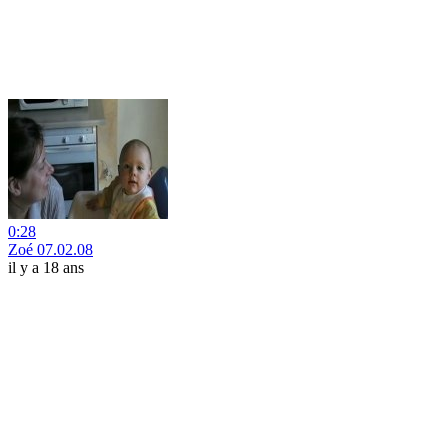
0:28
Zoé 07.02.08
il y a 18 ans