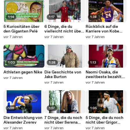
1:14
1:17
1:38
5 Kuriositäten über
6 Dinge, die du
Rückblick auf die
den Giganten Pelé
vielleicht nicht über
Karriere von Kobe
Cristiano Ronaldo
Bryant
vor 7 Jahren
vor 7 Jahren
vor 7 Jahren
gewusst hast
1:03
1:38
1:13
Athleten gegen Nike
Die Geschichte von
Naomi Osaka, die
Jake Burton
zweitbeste bezahlte
vor 7 Jahren
Athletin der Welt
vor 7 Jahren
vor 7 Jahren
1:16
1:17
1:05
Die Entwicklung von
7 Dinge, die du noch
5 Dinge, die du noch
Alexander Zverev
nicht über Serena
nicht über Grigor
Williams wusstest
Dimitrov wusstest
vor 7 Jahren
vor 7 Jahren
vor 7 Jahren