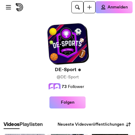
Zum Hauptinhalt springen
Anmelden
DE-Sport
@DE-Sport
73
Follower
Folgen
Neueste Videoveröffentlichungen
Videos
Playlisten