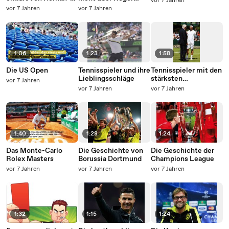
vor 7 Jahren
Hildemaro
Federer wusstest
vor 7 Jahren
vor 7 Jahren
Rodriguez-Nunez
(Teil 1)
1:06
1:23
1:58
Die US Open
Tennisspieler und ihre
Tennisspieler mit den
Lieblingsschläge
stärksten
vor 7 Jahren
Charakteren
vor 7 Jahren
vor 7 Jahren
1:40
1:28
1:24
Das Monte-Carlo
Die Geschichte von
Die Geschichte der
Rolex Masters
Borussia Dortmund
Champions League
vor 7 Jahren
vor 7 Jahren
vor 7 Jahren
1:32
1:15
1:24