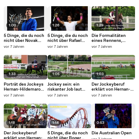
1:00
1:26
1:29
5 Dinge, die du noch
5 Dinge, die du noch
Die Formalitäten
nicht über Novak
nicht über Rafael
eines Rennens,
Djokovic wusstest
Nadal wusstest
erklärt von Claudie
vor 7 Jahren
vor 7 Jahren
vor 7 Jahren
Chabriac, Präsidentin
der Biarritz-
Rennbahn.
1:33
1:05
1:03
Porträt des Jockeys
Jockey sein: ein
Der Jockeyberuf
Hernan-Hildemaro
riskanter Job laut
erklärt von Hernan-
Rodriguez-Nunez
Hernan-Hildemaro
Hildemaro
vor 7 Jahren
vor 7 Jahren
vor 7 Jahren
Rodriguez-Nunez
Rodriguez-Nunez
(Teil 2)
1:18
1:14
0:53
Der Jockeyberuf
5 Dinge, die du noch
Die Australian Open
erklärt von Hernan-
nicht über Roger