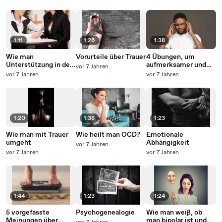
geliebten Menschen?
1:11
1:26
1:38
Wie man
Vorurteile über Trauer
4 Übungen, um
Unterstützung in der
aufmerksamer und
vor 7 Jahren
Trauerzeit findet
weniger abgelenkt zu
vor 7 Jahren
vor 7 Jahren
sein
1:20
1:35
1:23
Wie man mit Trauer
Wie heilt man OCD?
Emotionale
umgeht
Abhängigkeit
vor 7 Jahren
vor 7 Jahren
vor 7 Jahren
1:44
1:23
1:24
5 vorgefasste
Psychogenealogie
Wie man weiß, ob
Meinungen über
man bipolar ist und