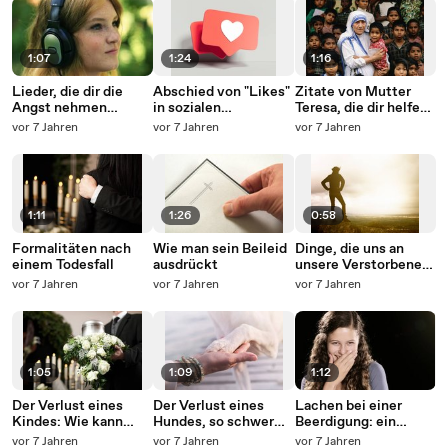
1:07
1:24
1:16
Lieder, die dir die
Abschied von "Likes"
Zitate von Mutter
Angst nehmen
in sozialen
Teresa, die dir helfen,
können
Netzwerken?
besser zu sein
vor 7 Jahren
vor 7 Jahren
vor 7 Jahren
1:11
1:26
0:58
Formalitäten nach
Wie man sein Beileid
Dinge, die uns an
einem Todesfall
ausdrückt
unsere Verstorbenen
erinnern
vor 7 Jahren
vor 7 Jahren
vor 7 Jahren
1:05
1:09
1:12
Der Verlust eines
Der Verlust eines
Lachen bei einer
Kindes: Wie kann
Hundes, so schwer
Beerdigung: ein
man weiter machen?
wie der Verlust eines
Abwehrmechanismus
vor 7 Jahren
vor 7 Jahren
vor 7 Jahren