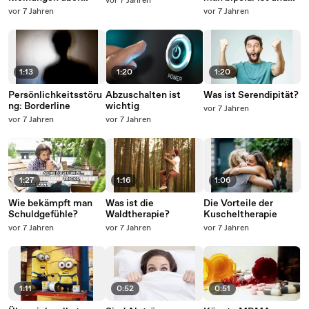
vor 7 Jahren
Essstörungen
wie man sich selbst
vor 7 Jahren
vor 7 Jahren
heilen kann
1:13
1:20
1:20
Persönlichkeitsstöru
Abzuschalten ist
Was ist Serendipität?
ng: Borderline
wichtig
vor 7 Jahren
vor 7 Jahren
vor 7 Jahren
1:27
1:16
1:06
Wie bekämpft man
Was ist die
Die Vorteile der
Schuldgefühle?
Waldtherapie?
Kuscheltherapie
vor 7 Jahren
vor 7 Jahren
vor 7 Jahren
1:11
0:52
0:51