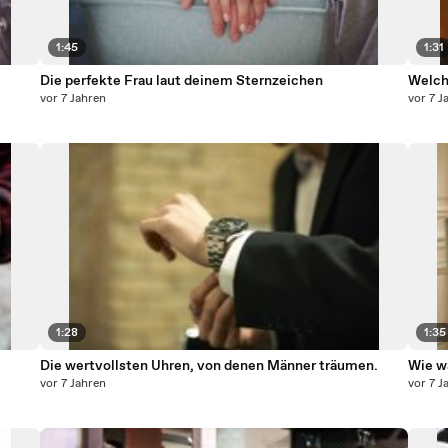
1:45
1:31
Die perfekte Frau laut deinem Sternzeichen
Welch
vor 7 Jahren
vor 7 J
1:28
1:35
Die wertvollsten Uhren, von denen Männer träumen.
Wie w
vor 7 Jahren
vor 7 J