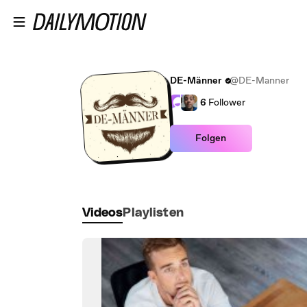
Zum Hauptinhalt springen
DE-Männer
@DE-Manner
6
Follower
Folgen
Videos
Playlisten