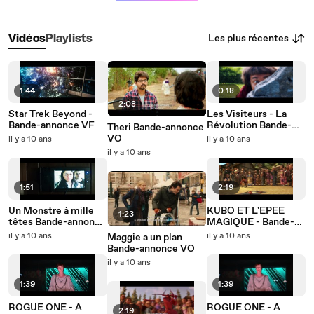
Les plus récentes
Vidéos
Playlists
1:44
0:18
2:08
Star Trek Beyond -
Les Visiteurs - La
Bande-annonce VF
Révolution Bande-
Theri Bande-annonce
annonce VF
VO
il y a 10 ans
il y a 10 ans
il y a 10 ans
1:51
2:19
Un Monstre à mille
KUBO ET L'EPEE
1:23
têtes Bande-annonce
MAGIQUE - Bande-
VO
annonce VF
il y a 10 ans
il y a 10 ans
Maggie a un plan
Bande-annonce VO
il y a 10 ans
1:39
1:39
ROGUE ONE - A
ROGUE ONE - A
2:19