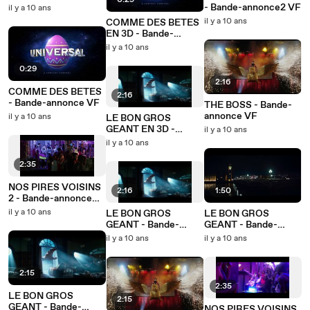
0:29
Bande-annonce2 VO
- Bande-annonce2 VF
il y a 10 ans
il y a 10 ans
COMME DES BETES
EN 3D - Bande-
annonce VF
il y a 10 ans
0:29
2:16
COMME DES BETES
2:16
- Bande-annonce VF
THE BOSS - Bande-
annonce VF
il y a 10 ans
LE BON GROS
GEANT EN 3D -
il y a 10 ans
Bande-annonce VF
il y a 10 ans
2:35
NOS PIRES VOISINS
2:16
1:50
2 - Bande-annonce
VF
il y a 10 ans
LE BON GROS
LE BON GROS
GEANT - Bande-
GEANT - Bande-
annonce VF
annonce VO
il y a 10 ans
il y a 10 ans
2:15
2:35
LE BON GROS
2:15
GEANT - Bande-
NOS PIRES VOISINS