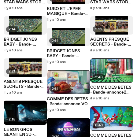
STAR WARS STORY
STAR WARS STORY
EN 3D - Bande-
EN 3D - Bande-
il y a 10 ans
il y a 10 ans
KUBO ET L'EPEE
annonce VF
annonce VO
MAGIQUE - Bande-
annonce VO
il y a 10 ans
2:14
2:21
BRIDGET JONES
AGENTS PRESQUE
2:14
BABY - Bande-
SECRETS - Bande-
annonce VO
annonce VO
il y a 10 ans
il y a 10 ans
BRIDGET JONES
BABY - Bande-
annonce VF
il y a 10 ans
2:21
2:40
AGENTS PRESQUE
SECRETS - Bande-
COMME DES BETES
2:14
annonce VF
- Bande-annonce2
il y a 10 ans
VO
il y a 10 ans
COMME DES BETES
- Bande-annonce VO
il y a 10 ans
2:15
0:43
LE BON GROS
GEANT EN 3D -
COMME DES BETES