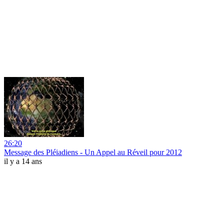
26:20
Message des Pléiadiens - Un Appel au Réveil pour 2012
il y a 14 ans