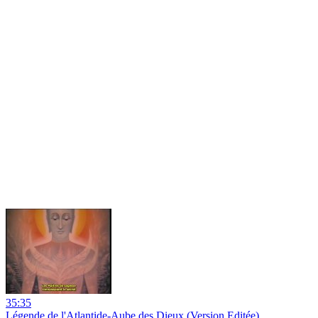
35:35
Légende de l'Atlantide-Aube des Dieux (Version Editée)