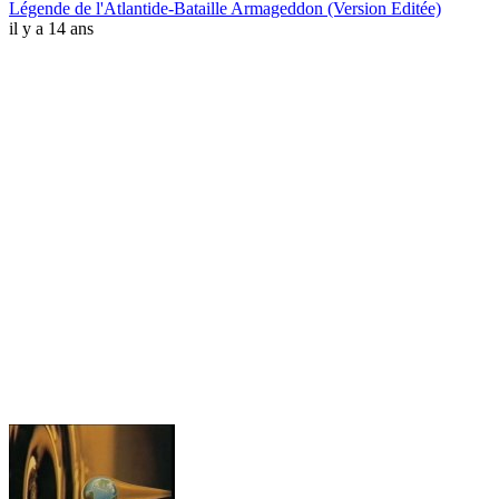
Légende de l'Atlantide-Bataille Armageddon (Version Editée)
il y a 14 ans