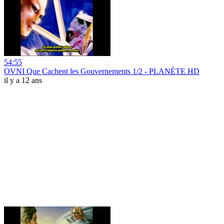
54:55
OVNI Que Cachent les Gouvernements 1/2 - PLANÈTE HD
il y a 12 ans