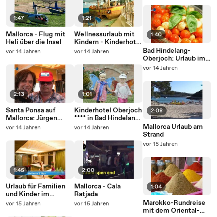
1:47
1:21
Mallorca - Flug mit
Wellnessurlaub mit
1:40
Heli über die Insel
Kindern - Kinderhotel
Oberjoch und
Bad Hindelang-
vor 14 Jahren
vor 14 Jahren
Leading Family Hotel
Oberjoch: Urlaub im
& Resort Alpenrose
Kinderhotel Oberjoch
vor 14 Jahren
**** in den Allgäuer
Alpen
2:13
1:01
Santa Ponsa auf
Kinderhotel Oberjoch
2:08
Mallorca: Jürgen
**** in Bad Hindelang-
Drews Kult Bistro
Oberjoch/Bayern
Mallorca Urlaub am
vor 14 Jahren
vor 14 Jahren
Strand
vor 15 Jahren
1:45
2:00
Urlaub für Familien
Mallorca - Cala
1:04
und Kinder im
Ratjada
Leading Family Hotel
Marokko-Rundreise
vor 15 Jahren
vor 15 Jahren
& Resort Alpenrose
mit dem Oriental-