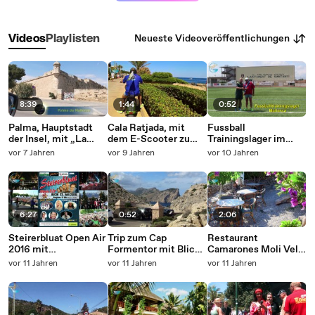
Neueste Videoveröffentlichungen
Videos
Playlisten
8:39
1:44
0:52
Palma, Hauptstadt
Cala Ratjada, mit
Fussball
der Insel, mit „La
dem E-Scooter zu
Trainingslager im
Seu“.
Top Plätzen
Stadion von Santanyi
vor 7 Jahren
vor 9 Jahren
vor 10 Jahren
auf Mallorca
6:27
0:52
2:06
Steirerbluat Open Air
Trip zum Cap
Restaurant
2016 mit
Formentor mit Blick
Camarones Moli Vell
Fanwochenende in
Menorca
in Capdepera auf
vor 11 Jahren
vor 11 Jahren
vor 11 Jahren
Aich/Ennstal,
Mallorca
Österreich