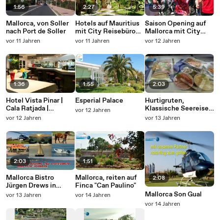
1:56
2:27
5:39
Mallorca, von Soller
Hotels auf Mauritius
Saison Opening auf
nach Port de Soller
mit City Reisebüro
Mallorca mit City
Schien
Reisebüro Schien
vor 11 Jahren
vor 11 Jahren
vor 12 Jahren
1:36
1:55
2:03
Hotel Vista Pinar |
Esperial Palace
Hurtigruten,
Cala Ratjada |
Klassische Seereise
vor 12 Jahren
Mallorca | Mallorca
ab/bis Bergen
vor 12 Jahren
vor 13 Jahren
Reisen
2:03
1:51
Mallorca Bistro
Mallorca, reiten auf
2:08
Jürgen Drews in
Finca "Can Paulino"
Santa Ponsa
Mallorca Son Gual
vor 13 Jahren
vor 14 Jahren
vor 14 Jahren