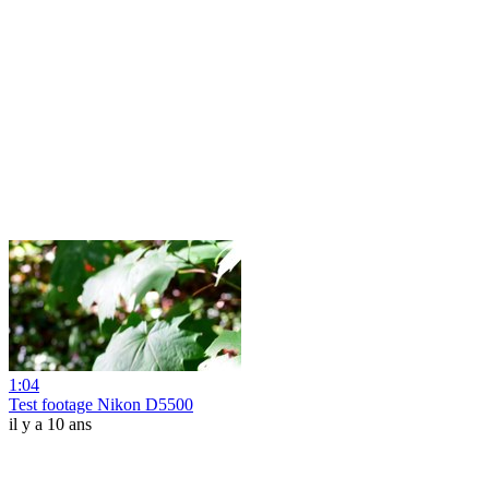
1:04
Test footage Nikon D5500
il y a 10 ans