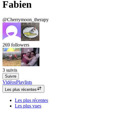
Fabien
@Cherrymoon_therapy
269
followers
3
suivis
Suivre
Vidéos
Playlists
Les plus récentes
Les plus récentes
Les plus vues