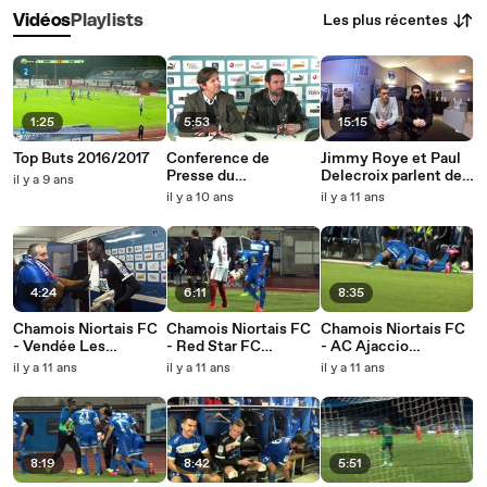
Les plus récentes
Vidéos
Playlists
1:25
5:53
15:15
Top Buts 2016/2017
Conference de
Jimmy Roye et Paul
Presse du
Delecroix parlent de
il y a 9 ans
29/02/2016
sport (11/02/2016)
il y a 10 ans
il y a 11 ans
4:24
6:11
8:35
Chamois Niortais FC
Chamois Niortais FC
Chamois Niortais FC
- Vendée Les
- Red Star FC
- AC Ajaccio
Herbiers Football
(27/11/2015)
(30/10/2015)
il y a 11 ans
il y a 11 ans
il y a 11 ans
(05/12/2015)
Coulisses et ITW
Coulisses et ITW
Coulisses et ITW
8:19
8:42
5:51