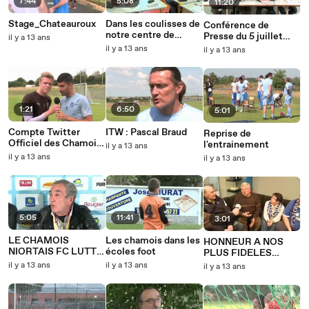
7:44
5:08
11:20
Stage_Chateauroux
Dans les coulisses de
Conférence de
notre centre de
Presse du 5 juillet
il y a 13 ans
formation
2013
il y a 13 ans
il y a 13 ans
1:21
6:50
5:01
Compte Twitter
ITW : Pascal Braud
Reprise de
Officiel des Chamois
l'entrainement
il y a 13 ans
Niortais
il y a 13 ans
il y a 13 ans
5:05
11:41
3:01
LE CHAMOIS
Les chamois dans les
HONNEUR A NOS
NIORTAIS FC LUTTE
écoles foot
PLUS FIDELES
CONTRE
SUPPORTERS
il y a 13 ans
il y a 13 ans
il y a 13 ans
L'HOMOPHOBIE