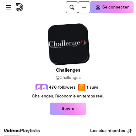
Passer au contenu principal
Se connecter
Challenges
@Challenges
476
followers
1
suivi
Challenges, l'économie en temps réel.
Suivre
Les plus récentes
Vidéos
Playlists