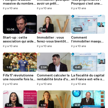
massive du nombre
avoir un prêt
Pourquoi c'est une
de fonctionnaires est
transférable est très
fausse bonne idée
il y a 10 ans
il y a 10 ans
il y a 10 ans
un mythe
avantageux
10:06
1:40
3:58
Start-up : cette
Immobilier : vous
Comment
association qui aide
ferez-vous bientôt
l'immobilier masque
les scientifiques à
payé pour emprunter
la grande panne du
il y a 10 ans
il y a 10 ans
il y a 10 ans
monter leur business
?
patrimoine
1:52
2:54
4:41
Fifa 17 révolutionne
Comment calculer la
La fiscalité du capital
une nouvelle fois la
rentabilité brute d’un
en France est-elle si
simulation de football
bien immobilier
exceptionnelle ?
il y a 10 ans
il y a 10 ans
il y a 10 ans
1:07
1:14
4:31