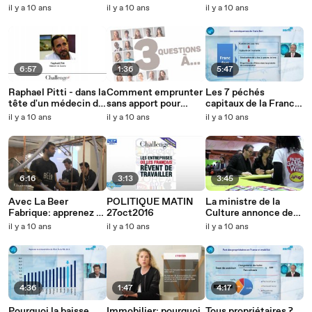
mairie préempte
assurance-vie?
interview intégrale
il y a 10 ans
il y a 10 ans
il y a 10 ans
votre bien ?
de Raphaël Pitti -
Challenges
6:57
1:36
5:47
Raphael Pitti - dans la
Comment emprunter
Les 7 péchés
tête d'un médecin de
sans apport pour
capitaux de la France
guerre
acheter un bien
en économie
il y a 10 ans
il y a 10 ans
il y a 10 ans
immobilier
6:16
3:13
3:45
Avec La Beer
POLITIQUE MATIN
La ministre de la
Fabrique: apprenez à
27oct2016
Culture annonce des
brasser votre propre
aides en faveur du jeu
il y a 10 ans
il y a 10 ans
il y a 10 ans
bière à Paris
vidéo
4:36
1:47
4:17
Pourquoi la baisse
Immobilier: pourquoi
Tous propriétaires ?