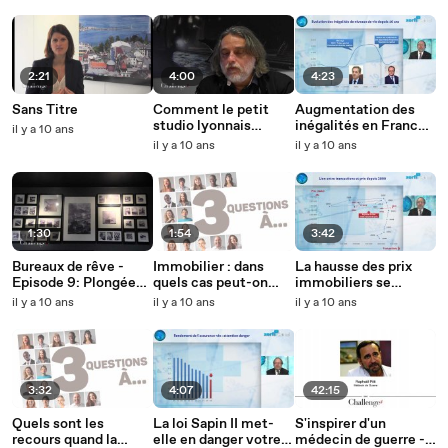
2:21
4:00
4:23
Sans Titre
Comment le petit
Augmentation des
studio lyonnais
inégalités en France :
il y a 10 ans
Arkane a réussi à
mythe ou réalité ?
il y a 10 ans
il y a 10 ans
produire le
blockbuster
Dishonored 2 pour
Bethesda
1:30
1:54
3:42
Bureaux de rêve -
Immobilier : dans
La hausse des prix
Episode 9: Plongée
quels cas peut-on
immobiliers se
dans les champs de
donner congé à un
confirme mais pas de
il y a 10 ans
il y a 10 ans
il y a 10 ans
bataille de
locataire?
flambée en vue
Wargaming Europe à
Paris
3:32
4:07
42:15
Quels sont les
La loi Sapin II met-
S'inspirer d'un
recours quand la
elle en danger votre
médecin de guerre -