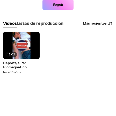
Seguir
Más recientes
Vídeos
Listas de reproducción
13:02
Reportaje Par
Biomagnetico
Biomagnetismo
hace 15 años
Medico
http://www.centroa
miz.com.ar/htm/parb
iomagnetico.html