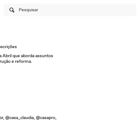
Pesquisar
scrições
ra Abril que aborda assuntos
trução e reforma.
br, @casa_claudia, @casapro,