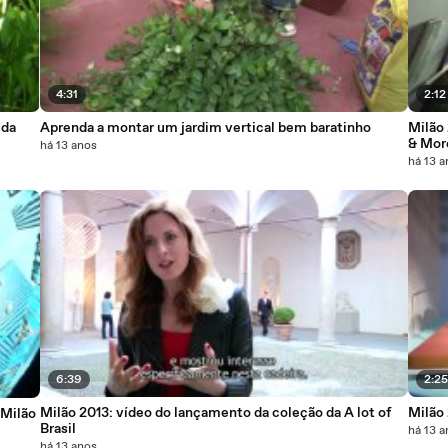
4:31
2:12
 da
Aprenda a montar um jardim vertical bem baratinho
Milão
& Mor
há 13 anos
há 13 
6:39
2:2
Milão 2013: vídeo do lançamento da coleção da A lot of
Milão 
Milão
Brasil
há 13 
há 13 anos