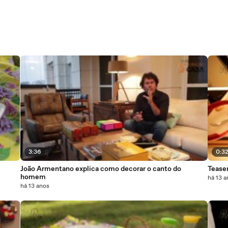
3:36
0:3
João Armentano explica como decorar o canto do
Teaser
homem
há 13 
há 13 anos