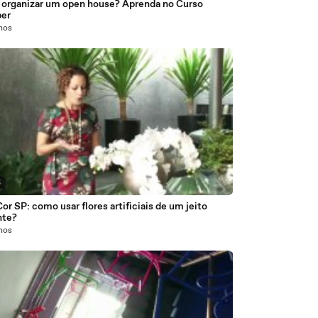
organizar um open house? Aprenda no Curso
er
anos
5
or SP: como usar flores artificiais de um jeito
nte?
anos