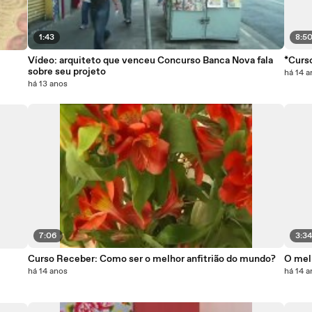
1:43
8:5
Vídeo: arquiteto que venceu Concurso Banca Nova fala
*Curso
sobre seu projeto
há 14 
há 13 anos
7:06
3:3
Curso Receber: Como ser o melhor anfitrião do mundo?
O mel
há 14 anos
há 14 