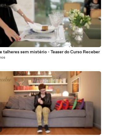
e talheres sem mistério - Teaser do Curso Receber
anos