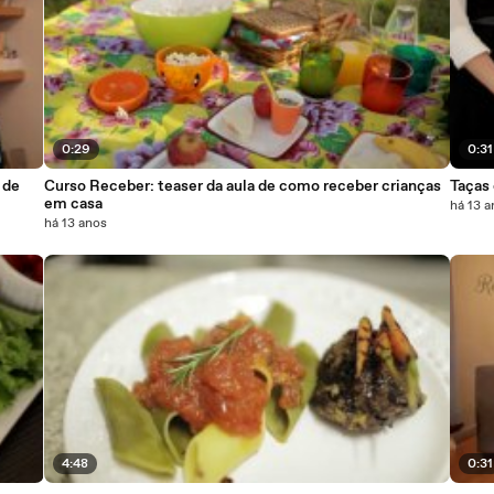
0:29
0:31
 de
Curso Receber: teaser da aula de como receber crianças
Taças 
em casa
há 13 
há 13 anos
4:48
0:31