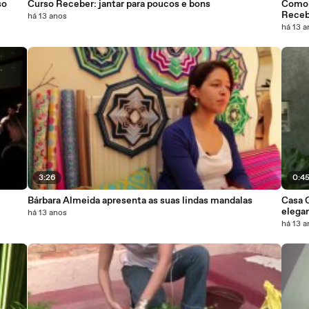
so
Curso Receber: jantar para poucos e bons
Como 
Receb
há 13 anos
há 13 
3:26
0:4
Bárbara Almeida apresenta as suas lindas mandalas
Casa C
elega
há 13 anos
há 13 