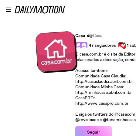
Ir para o conteúdo principal
Casa
@Casa
47
seguidores
1
sub
O casa.com.br é o site da Edito
relacionados a decoração, cons
Acesse também:
Comunidade Casa Claudia:
http://casaclaudia.abril.com.br
Comunidade Minha Casa:
http://minhacasa.abril.com.br
CasaPRO:
http://www.casapro.com.br
E siga os twitters do @casacom
@revistaaec e @tonaminhacasa
Seguir