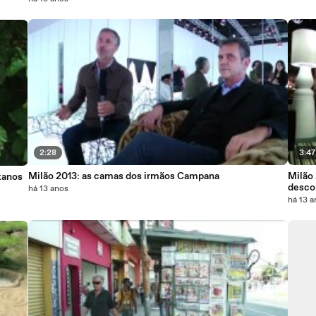
2:28
3:4
Milão 2013: as camas dos irmãos Campana
Milão
tanos
desco
há 13 anos
há 13 