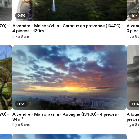
0:56
1:14
70) -
A vendre - Maison/villa - Carnoux en provence (13470) -
A ven
4 pièces - 120m²
3 piè
il y a 8 ans
il y a 8
0:55
1:04
70) -
A vendre - Maison/villa - Aubagne (13400) - 4 pièces -
A loue
84m²
pièce
il y a 8 ans
il y a 8