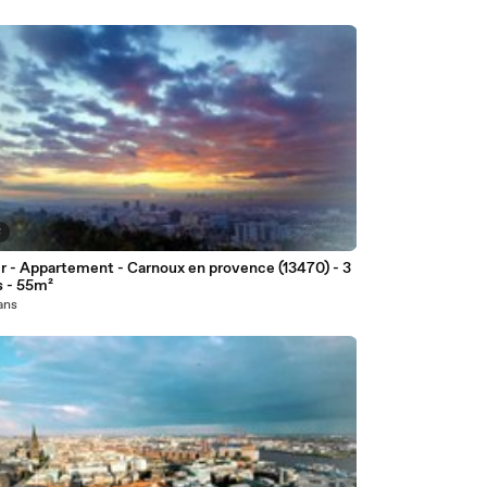
8
r - Appartement - Carnoux en provence (13470) - 3
s - 55m²
 ans