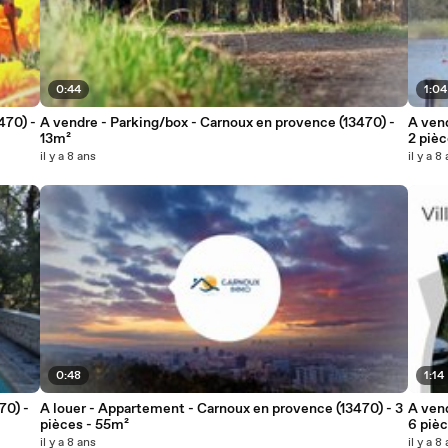
0:44
1:04
470) -
A vendre - Parking/box - Carnoux en provence (13470) -
A vend
13m²
2 piè
il y a 8 ans
il y a 8
0:48
1:14
70) -
A louer - Appartement - Carnoux en provence (13470) - 3
A vend
pièces - 55m²
6 piè
il y a 8 ans
il y a 8