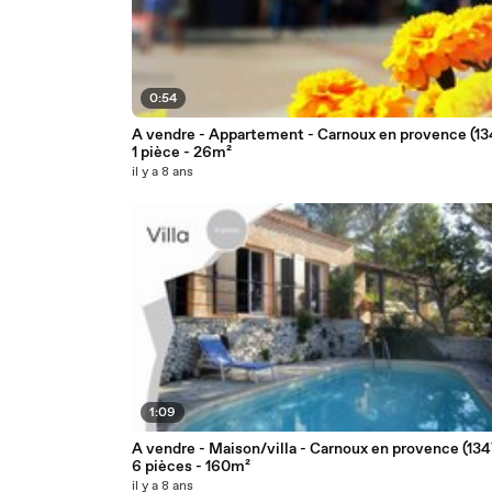
0:54
A vendre - Appartement - Carnoux en provence (13
1 pièce - 26m²
il y a 8 ans
1:09
A vendre - Maison/villa - Carnoux en provence (134
6 pièces - 160m²
il y a 8 ans