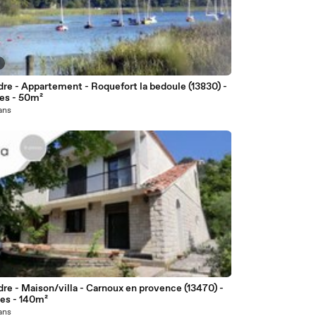
re - Appartement - Roquefort la bedoule (13830) -
ces - 50m²
 ans
re - Maison/villa - Carnoux en provence (13470) -
ces - 140m²
 ans