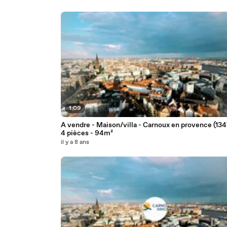
1:09
A vendre - Maison/villa - Carnoux en provence (134
4 pièces - 94m²
il y a 8 ans