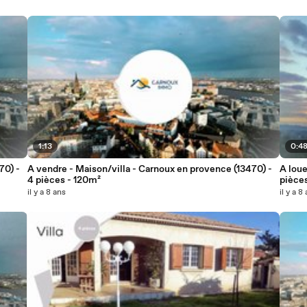
1:13
0:4
70) -
A vendre - Maison/villa - Carnoux en provence (13470) -
A loue
4 pièces - 120m²
pièce
il y a 8 ans
il y a 8