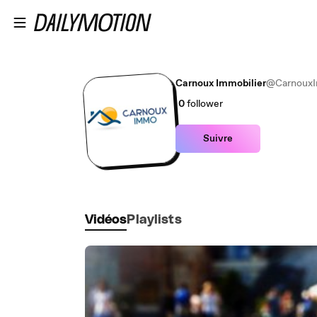
Passer au contenu principal
Carnoux Immobilier
@Carnoux
0
follower
Suivre
Vidéos
Playlists