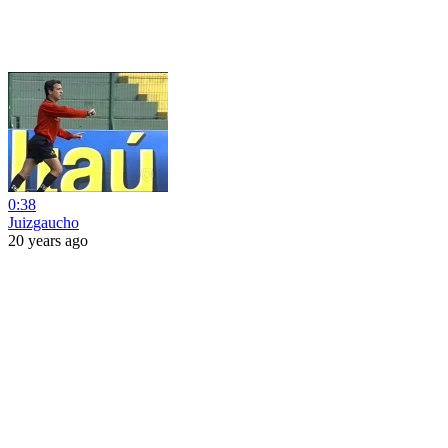
0:38
Juizgaucho
20 years ago