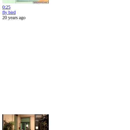
0:25
fly bird
20 years ago