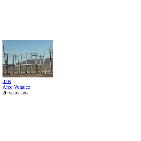
0:09
Arco Voltaico
20 years ago