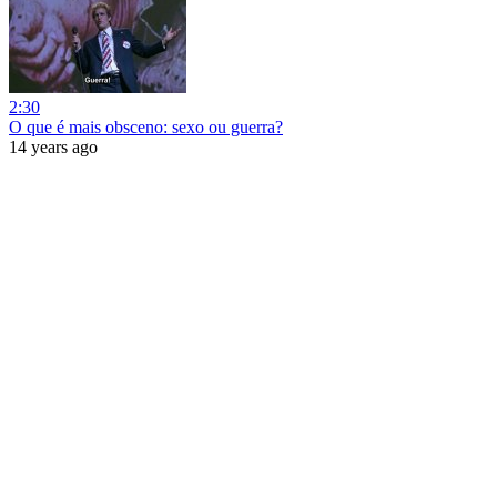
2:30
O que é mais obsceno: sexo ou guerra?
14 years ago