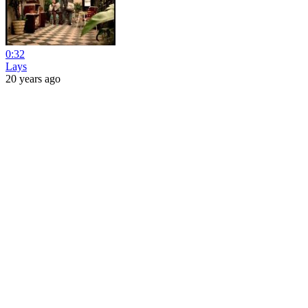
0:32
Lays
20 years ago