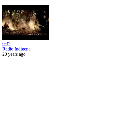
0:32
Radio Indigena
20 years ago