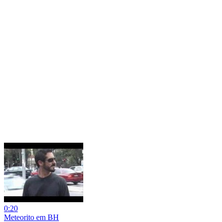
0:20
Meteorito em BH