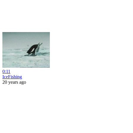
0:11
IceFishing
20 years ago