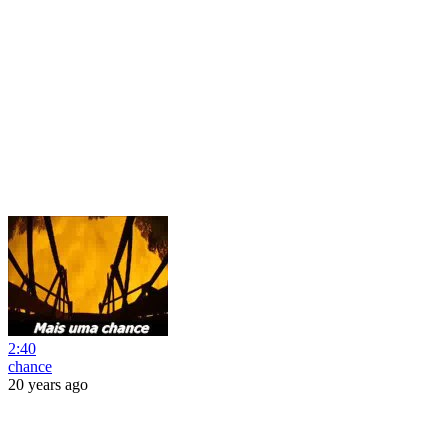
2:40
chance
20 years ago