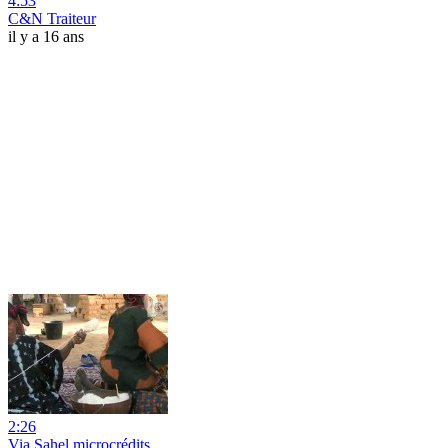
4:53
C&N Traiteur
il y a 16 ans
2:26
Via Sahel microcrédits