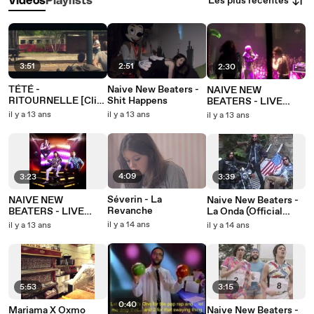
Les plus récentes
Vidéos
Playlists
3:51
2:51
2:30
TÉTÉ -
Naive New Beaters -
NAIVE NEW
RITOURNELLE [Clip
Shit Happens
BEATERS - LIVE
Officiel]
REPORT #1
il y a 13 ans
il y a 13 ans
il y a 13 ans
4:09
3:23
3:39
Séverin - La
NAIVE NEW
Naive New Beaters -
Revanche
BEATERS - LIVE
La Onda (Official
REPORT #2
Video)
il y a 14 ans
il y a 13 ans
il y a 14 ans
5:53
3:15
0:40
Mariama X Oxmo
Naive New Beaters -