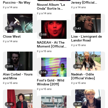
Puccino - No Way
Jersey (Official
Nouvel Album "La
Video)
il y a 14 ans
il y a 14 ans
Onda" Sortie le
24.09.2012 ....1/7
il y a 14 ans
3:42
3:43
3:55
Close West
Lise - L'emigrant de
Landor Road
il y a 14 ans
NADEAH - At The
il y a 15 ans
Moment [Official
Video]
il y a 15 ans
3:03
2:46
3:14
Alan Corbel - Yours
Nadéah - Odile
and Mine
[Official Video]
Fool's Gold - Wild
il y a 15 ans
il y a 15 ans
Window [2011]
il y a 15 ans
2:35
0:41