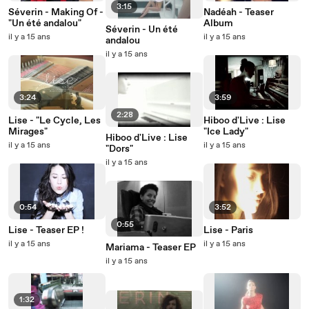
3:15
Séverin - Making Of -
Nadéah - Teaser
"Un été andalou"
Album
Séverin - Un été
il y a 15 ans
il y a 15 ans
andalou
il y a 15 ans
3:24
3:59
2:28
Lise - "Le Cycle, Les
Hiboo d'Live : Lise
Mirages"
"Ice Lady"
Hiboo d'Live : Lise
il y a 15 ans
il y a 15 ans
"Dors"
il y a 15 ans
0:54
3:52
0:55
Lise - Teaser EP !
Lise - Paris
il y a 15 ans
il y a 15 ans
Mariama - Teaser EP
il y a 15 ans
1:32