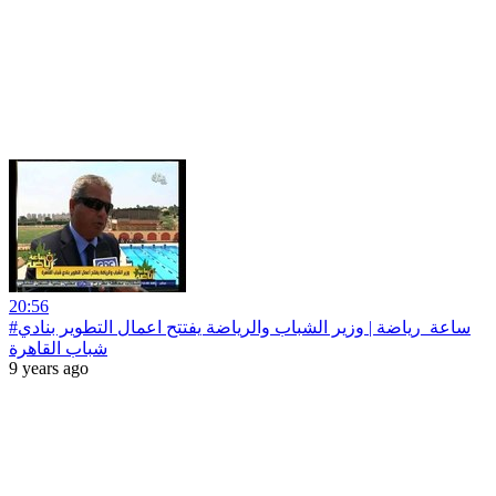
20:56
#ساعة‪_‬رياضة | وزير الشباب والرياضة يفتتح اعمال التطوير بنادي
شباب القاهرة
9 years ago