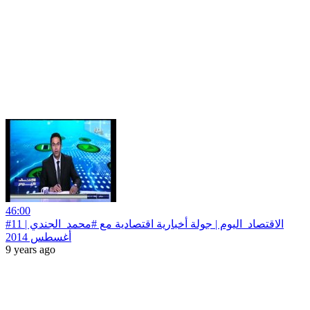
46:00
#الاقتصاد_اليوم | جولة أخبارية اقتصادية مع #محمد_الجندي | 11
أغسطس 2014
9 years ago