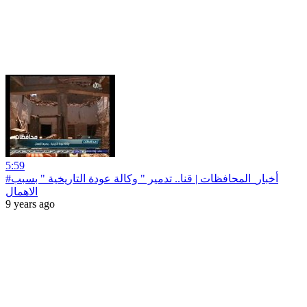
5:59
#أخبار‪_‬المحافظات | قنا.. تدمير " وكالة عودة التاريخية " بسبب
الاهمال
9 years ago