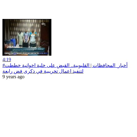
4:19
#أخبار‪_‬المحافظات | القليوبية.. القبض على خلية اخوانية خططت
لتنفيذ اعمال تخريبية في ذكرى فض رابعة
9 years ago