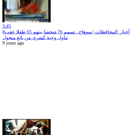
3:45
#أخبار‪_‬المحافظات | سوهاج.. تسمم 76 شخصا بينهم 65 طفلا عقب
تناول وجبة كشري من بائع متجول
9 years ago