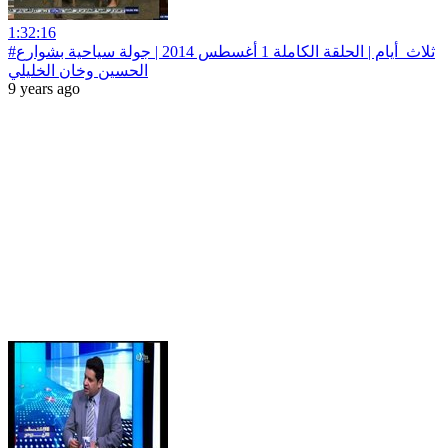
1:32:16
#ثلاث‪_‬أيام | الحلقة الكاملة 1 أغسطس 2014 | جولة سياحية بشوارع
الحسين وخان الخليلي
9 years ago