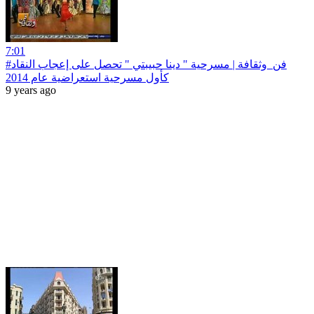
7:01
#فن_وثقافة | مسرحية " دينا حبيبتي " تحصل على إعجاب النقاد
كأول مسرحية استعراضية عام 2014
9 years ago