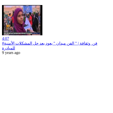
4:07
#فن_وثقافة | " الفن ميدان " يعود بعد حل المشكلات الأمنية
للمبادرة
9 years ago