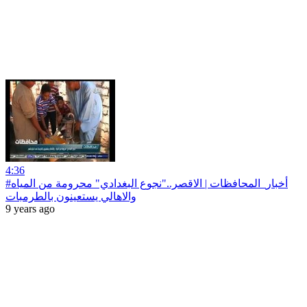
4:36
#أخبار‪_‬المحافظات | الاقصر.."نجوع البغدادي" محرومة من المياه
والاهالي يستعينون بالطرمبات
9 years ago