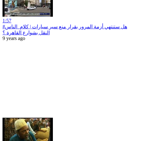
1:57
#كلام_الناس | ‎‫هل ستنتهي أزمة المرور بقرار منع سير سيارات
9 years ago