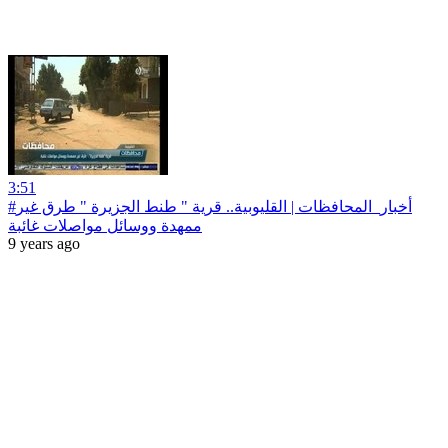
3:51
#أخبار‪_‬المحافظات | القليوبية.. قرية " طنط الجزيرة " طرق غير
ممهدة ووسائل مواصلات غائبة
9 years ago