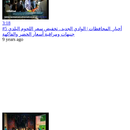
3:18
#أخبار‪_‬المحافظات | الوادي الجديد.. تخفيض سعر اللحوم البلدي 5
جنيهات ومراقبة أسعار الخضر والفاكهة
9 years ago