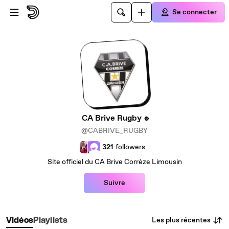
Passer au contenu principal
Se connecter
CA Brive Rugby
@CABRIVE_RUGBY
321
followers
Site officiel du CA Brive Corrèze Limousin
Suivre
Les plus récentes
Vidéos
Playlists