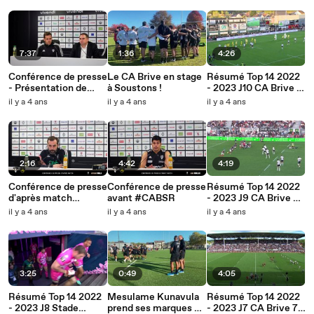
7:37
1:36
4:26
Conférence de presse
Le CA Brive en stage
Résumé Top 14 2022
- Présentation de
à Soustons !
- 2023 J10 CA Brive 17
Nicolás Sánchez
- 19 Stade Rochelais
il y a 4 ans
il y a 4 ans
il y a 4 ans
2:16
4:42
4:19
Conférence de presse
Conférence de presse
Résumé Top 14 2022
d'après match
avant #CABSR
- 2023 J9 CA Brive 38
#CABSR
- 43 Racing 92
il y a 4 ans
il y a 4 ans
il y a 4 ans
3:25
0:49
4:05
Résumé Top 14 2022
Mesulame Kunavula
Résumé Top 14 2022
- 2023 J8 Stade
prend ses marques au
- 2023 J7 CA Brive 7 -