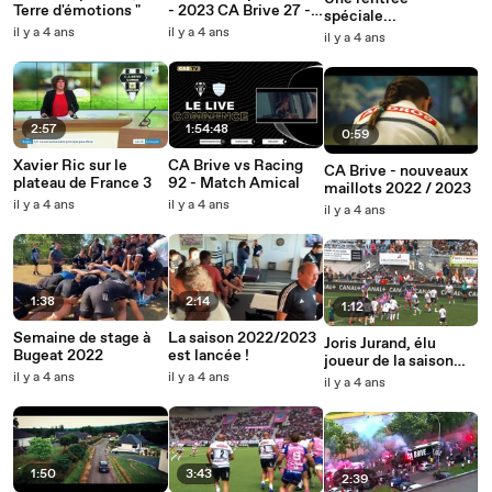
Terre d'émotions "
- 2023 CA Brive 27 -
spéciale...
31 LOU Rugby
il y a 4 ans
il y a 4 ans
il y a 4 ans
2:57
1:54:48
0:59
Xavier Ric sur le
CA Brive vs Racing
CA Brive - nouveaux
plateau de France 3
92 - Match Amical
maillots 2022 / 2023
il y a 4 ans
il y a 4 ans
il y a 4 ans
1:38
2:14
1:12
Semaine de stage à
La saison 2022/2023
Joris Jurand, élu
Bugeat 2022
est lancée !
joueur de la saison
il y a 4 ans
il y a 4 ans
21/22
il y a 4 ans
1:50
3:43
2:39