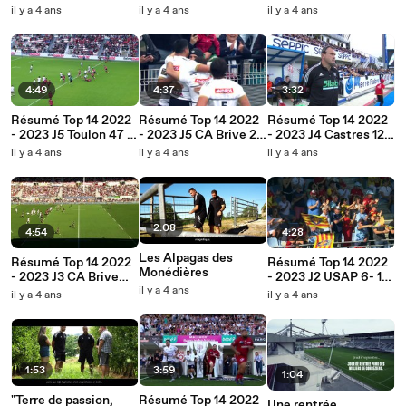
Français 27 - 0 CA
Centre de
45 Stade Toulousain
il y a 4 ans
il y a 4 ans
il y a 4 ans
Brive
Performance
4:49
4:37
3:32
Résumé Top 14 2022
Résumé Top 14 2022
Résumé Top 14 2022
- 2023 J5 Toulon 47 -
- 2023 J5 CA Brive 25
- 2023 J4 Castres 12 -
0 CA Brive
- 23 Bayonne
6 CA Brive
il y a 4 ans
il y a 4 ans
il y a 4 ans
2:08
4:54
4:28
Les Alpagas des
Résumé Top 14 2022
Résumé Top 14 2022
Monédières
- 2023 J3 CA Brive
- 2023 J2 USAP 6- 17
26- 31 Montpellier
il y a 4 ans
CA Brive
il y a 4 ans
il y a 4 ans
1:53
3:59
1:04
"Terre de passion,
Résumé Top 14 2022
Une rentrée