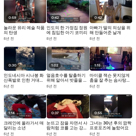
0:59
0:42
0:42
놀라운 유리 예술 작품
인도의 한 가정집 정원
아빠가 딸의 의상을 위
의 탄생
에 침입한 아기 코끼리
해 만들어준 날개
5년 전
5년 전
5년 전
0:30
1:02
1:15
인도네시아 시나붕 화
얼음호수를 탈출하기
마이클 잭슨 못지않게
산폭발로 인한 거대한
위해 알아서 밧줄을 문
춤을 잘 추는 솜사탕
잿빛 구름
똑똑한 개!
맨!
5년 전
5년 전
5년 전
1:14
0:37
0:55
크레인에 올라가서 매
눈뜨고 잠을 자면서 사
그녀는 30년 후의 깜짝
달리는 소년
람처럼 코를 고는 강아
프로포즈에 놀랐어요
지
5년 전
5년 전
5년 전