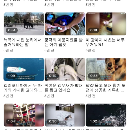
기 불독
5년 전
5년 전
5년 전
0:54
0:39
0:18
뉴욕에 내린 눈위에서
궁극의 미용치료를 받
이 강아지 셔츠는 너무
즐거워하는 말
는 아기 웜뱃
무거워요!
5년 전
5년 전
5년 전
1:09
0:49
0:53
캘리포니아에서 두 마
귀여운 앵무새가 빨래
달걀 물고 오래 참기 도
리의 거대한 고래와 조
를 돕고 있네요
전에 성공한 기특한 골
우한 관광객들
든 리트리버
5년 전
5년 전
5년 전
1:04
0:30
1:02