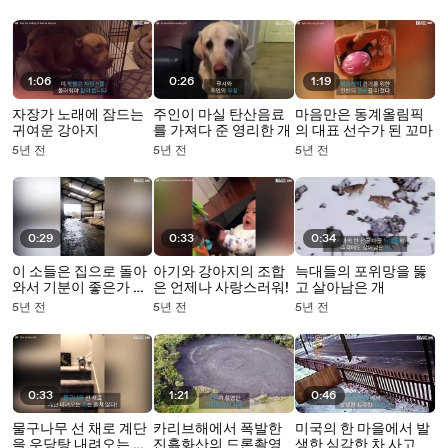
1:06
0:26
1:19
자장가 노래에 잠드는
주인이 마실 탄산음료
마음만은 동계올림픽
귀여운 강아지
를 가져다 준 영리한 개
의 대표 선수가 된 꼬마
5년 전
5년 전
5년 전
0:29
0:33
0:34
이 소들은 집으로 돌아
아기와 강아지의 조합
늑대들의 포위망을 뚫
와서 기분이 좋은가 봐
은 언제나 사랑스러워!
고 살아남은 개
요!
5년 전
5년 전
5년 전
0:33
1:21
0:46
물구나무 선 채로 계단
카리브해에서 폭발한
미국의 한 마을에서 발
을 우당탕 내려오는 아
진흙화산의 드론촬영
생한 심각한 차 사고