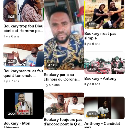
8:28
1:22
Boukary trop fou Dieu
béni cet Homme pour
Boukary n'est pas
la joie dans nos cœurs
il y a 6 ans
simple
il y a 6 ans
2:28
47:09
3:26
Boukaryman tu as fait
Boukary parle au
quoi à ton oncle
Boukary - Antony
chinois du Corona
tel+22557131075
il y a 7 ans
virus en Afrique
il y a 8 ans
il y a 6 ans
3:13
3:22
0:10
Boukary toujours pas
Boukary - Mon
Anthony - Candidat
d'accord pout le Q du