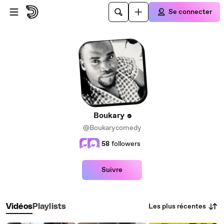
Passer au contenu principal
Se connecter
Boukary
@Boukarycomedy
58
followers
Suivre
Les plus récentes
Vidéos
Playlists