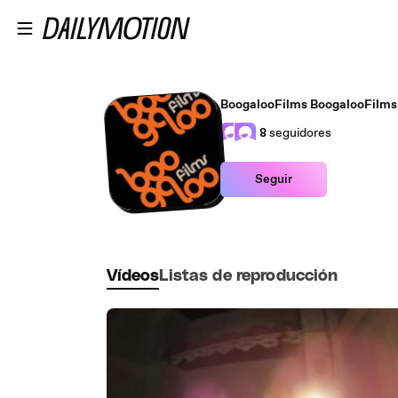
Saltar al contenido principal
BoogalooFilms BoogalooFilms
8
seguidores
Seguir
Vídeos
Listas de reproducción