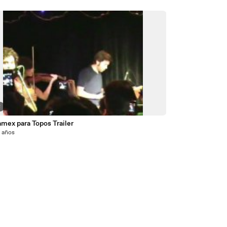
8
mex para Topos Trailer
5 años