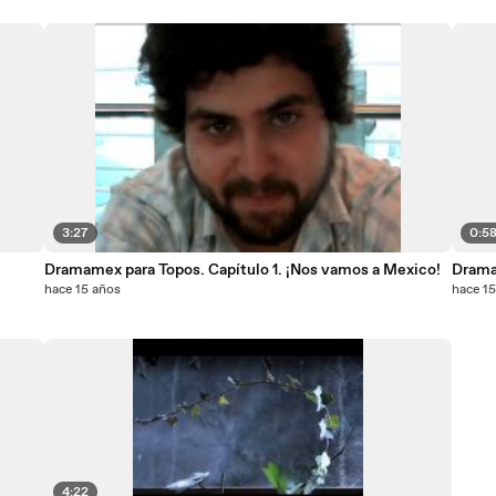
3:27
0:5
Dramamex para Topos. Capítulo 1. ¡Nos vamos a Mexico!
Drama
hace 15 años
hace 1
4:22