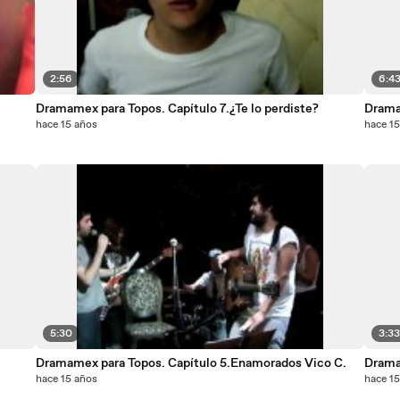
2:56
6:4
Dramamex para Topos. Capítulo 7.¿Te lo perdiste?
Drama
hace 15 años
hace 1
5:30
3:3
Dramamex para Topos. Capítulo 5.Enamorados Vico C.
Drama
hace 15 años
hace 1