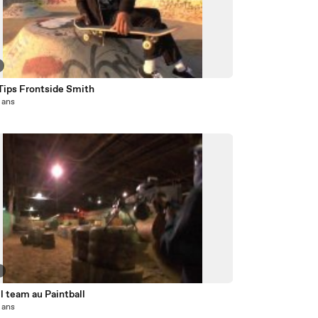
 Tips Frontside Smith
6 ans
5
ll team au Paintball
6 ans