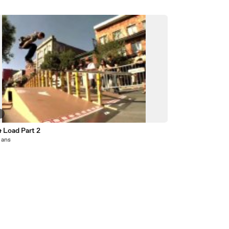
6
 Load Part 2
6 ans