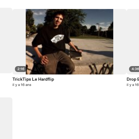
2:16
4:3
TrickTips Le Hardflip
Drop &
il y a 16 ans
il y a 1