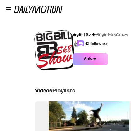
Passer au contenu principal
BigBill Sb
@BigBill-Sk8Show
12
followers
Suivre
Vidéos
Playlists