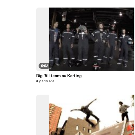
5:52
Big Bill team au Karting
il y a 16 ans