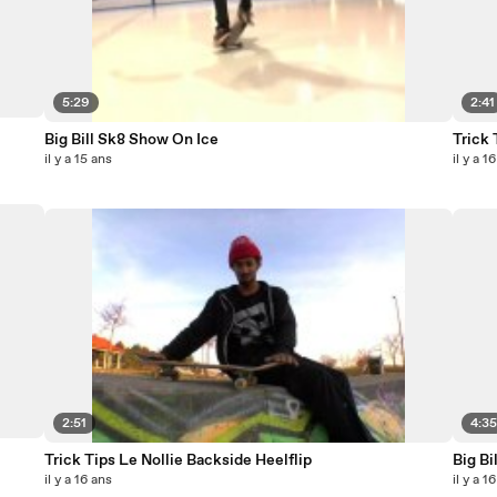
5:29
2:41
Big Bill Sk8 Show On Ice
Trick
il y a 15 ans
il y a 1
2:51
4:3
Trick Tips Le Nollie Backside Heelflip
Big Bi
il y a 16 ans
il y a 1