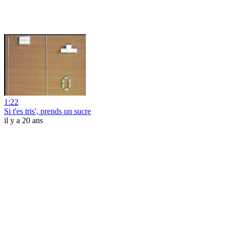
1:22
Si t'es tris', prends un sucre
il y a 20 ans