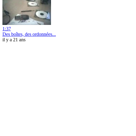
1:37
Des boîtes, des ordonnées...
il y a 21 ans