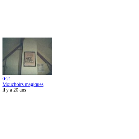
0:21
Mouchoirs magiques
il y a 20 ans