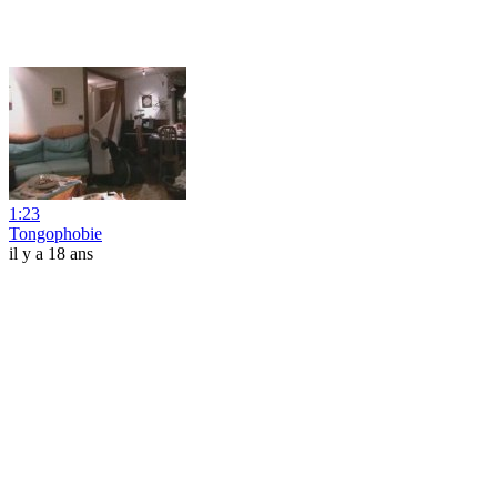
1:23
Tongophobie
il y a 18 ans