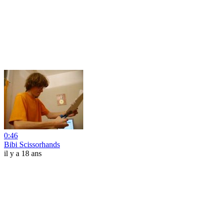
0:46
Bibi Scissorhands
il y a 18 ans