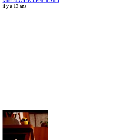
Musico-Groovo-Percut'Auto
il y a 13 ans