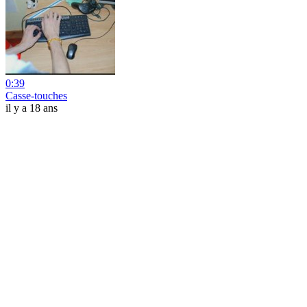
0:39
Casse-touches
il y a 18 ans