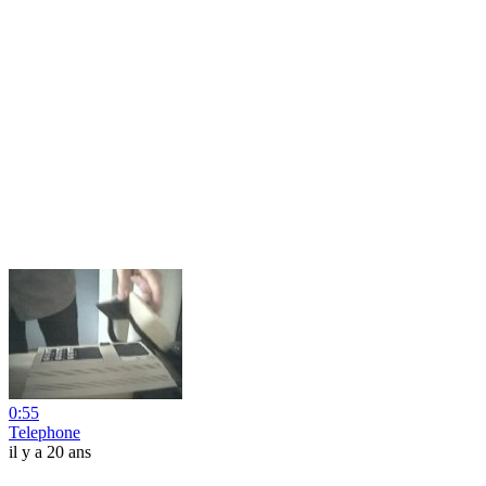
0:55
Telephone
il y a 20 ans