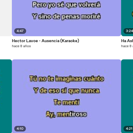
4:47
3:2
Hector Lavoe - Ausencia (Karaoke)
Ha As
hace 8 años
hace 8
4:10
4:21