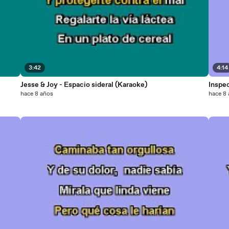
3:42
4:14
Jesse & Joy - Espacio sideral (Karaoke)
Inspe
hace 8 años
hace 8