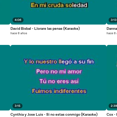
4:06
3:13
David Bisbal - Llorare las penas (Karaoke)
Danna 
hace 8 años
hace 8
3:15
2:3
Cynthia y Jose Luis - Si no estas conmigo (Karaoke)
Cox -