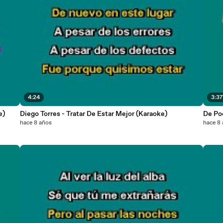
4:24
3:3
e)
Diego Torres - Tratar De Estar Mejor (Karaoke)
De Po
hace 8 años
hace 8