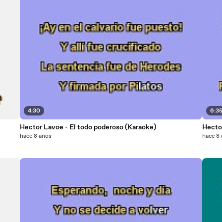
4:30
6:3
Hector Lavoe - El todo poderoso (Karaoke)
Hector
hace 8 años
hace 8