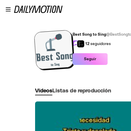
Saltar al contenido principal
Best Song to Sing
@BestSongto
12
seguidores
Seguir
Vídeos
Listas de reproducción