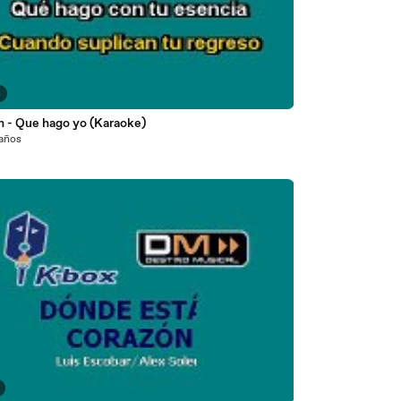
4
h - Que hago yo (Karaoke)
 años