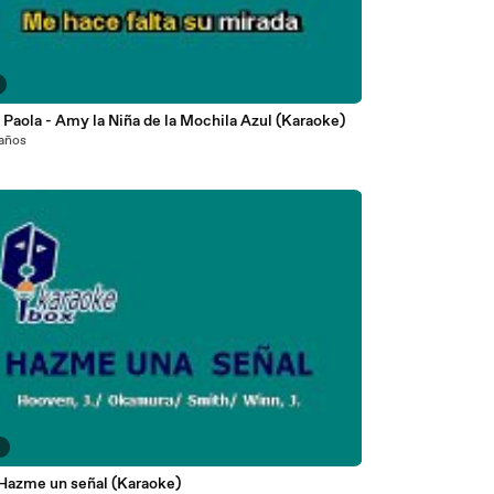
Paola - Amy la Niña de la Mochila Azul (Karaoke)
 años
9
 Hazme un señal (Karaoke)