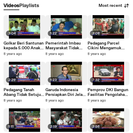
Most recent
Videos
Playlists
3:04
1:22
2:08
Golkar Beri Santunan
Pemerintah Imbau
Pedagang Parcel
kepada 5.000 Anak
Masyarakat Tidak
Cikini Mengamuk
Yatim di Depok
Mudik dengan
Saat Ditertibkan
8 years ago
8 years ago
8 years ago
Sepeda Motor
2:29
1:23
7:32
Pedagang Tanah
Garuda Indonesia
Pemprov DKI Bangun
Abang Tidak Setuju
Persiapkan Diri Jelang
Fasilitas Pengolahan
dengan Rencana
Arus Mudik
Sampah
8 years ago
8 years ago
8 years ago
Dagang Mobile
1:11
2:19
2:56