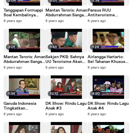
2:04
2:01
2:38
Tanggapan Formappi
Mantan Teroris: Aman
Pansus RUU
Soal Kembalinya
Abdurrahman Sangat
Antiterorisme
Koopsusgab
Berbahaya
Selesai Rabu Depan
8 years ago
8 years ago
8 years ago
2:01
1:43
1:24
Mantan Teroris: Aman
Sekjen PKB: Sahnya
Airlangga Hartarto:
Abdurrahman Sangat
UU Terorisme Akan
Sel Tahanan Khusus
Berbahaya
Bantu Penindakan
Teroris Tidak Masuk
8 years ago
8 years ago
8 years ago
Terorisme
RUU
1:34
12:12
8:50
Garuda Indonesia
DK Show: Rindu Lagu
DK Show: Rindu Lagu
Tingkatkan
Anak #3
Anak #4
Pengamanan Pasca-
8 years ago
8 years ago
8 years ago
Teror Bom