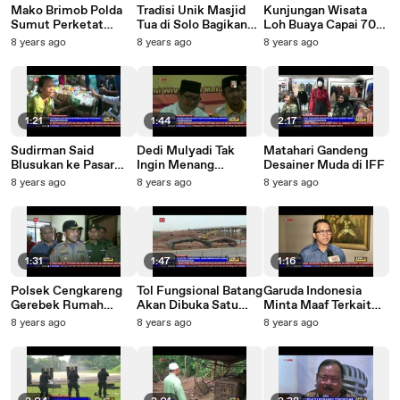
Mako Brimob Polda
Tradisi Unik Masjid
Kunjungan Wisata
Sumut Perketat
Tua di Solo Bagikan
Loh Buaya Capai 70
Penjagaan
Bubur Samin
Persen
8 years ago
8 years ago
8 years ago
1:21
1:44
2:17
Sudirman Said
Dedi Mulyadi Tak
Matahari Gandeng
Blusukan ke Pasar
Ingin Menang
Desainer Muda di IFF
Tradisional Brebes
Berdasarkan Hasil
8 years ago
8 years ago
8 years ago
Survei
1:31
1:47
1:16
Polsek Cengkareng
Tol Fungsional Batang
Garuda Indonesia
Gerebek Rumah
Akan Dibuka Satu
Minta Maaf Terkait
Pembuatan Miras
Lajur
Postingan di
8 years ago
8 years ago
8 years ago
Facebook