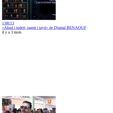
1:00:13
«Akud i tudert, tagnit i tayri» de Djamal BENAOUF
il y a 3 mois