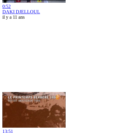
0:52
DAKI DJELLOUL
il y a 11 ans
13:51