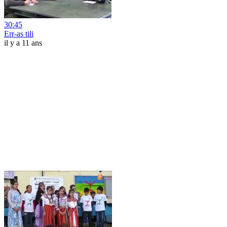
30:45
Err-as tili
il y a 11 ans