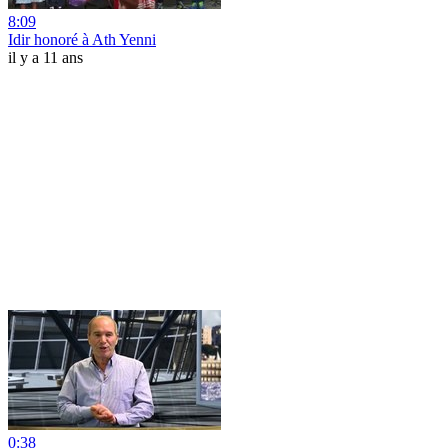
8:09
Idir honoré à Ath Yenni
il y a 11 ans
0:38