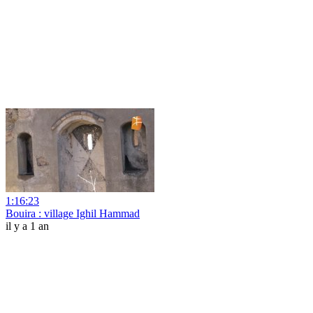
1:16:23
Bouira : village Ighil Hammad
il y a 1 an