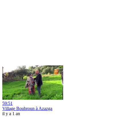
59:51
Village Boubroun à Azazga
il y a 1 an