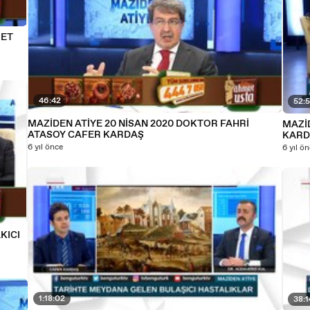
MET
46:42
52:5
MAZİDEN ATİYE 20 NİSAN 2020 DOKTOR FAHRİ
MAZİD
ATASOY CAFER KARDAŞ
KARD
6 yıl önce
6 yıl ö
KICI
1:18:02
38:1