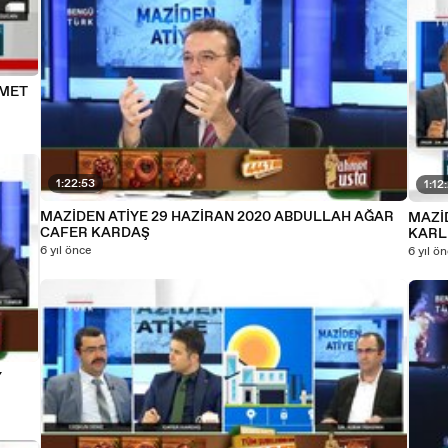
HMET
1:22:53
1:12
MAZİDEN ATİYE 29 HAZİRAN 2020 ABDULLAH AĞAR
MAZİD
CAFER KARDAŞ
KARL
6 yıl önce
6 yıl ö
Y