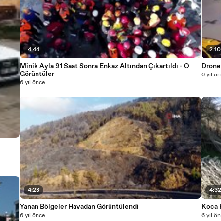
4:44
2:10
Minik Ayla 91 Saat Sonra Enkaz Altından Çıkartıldı - O
Drone 
Görüntüler
6 yıl ö
6 yıl önce
4:23
4:3
Yanan Bölgeler Havadan Görüntülendi
Koca 
6 yıl önce
6 yıl ö