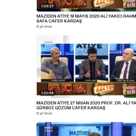
1:09:27
MAZİDEN ATİYE 18 MAYIS 2020 ALİ YAKICI RAH
SAFA CAFER KARDAŞ
6 yıl önce
1:20:44
MAZİDEN ATİYE 27 NİSAN 2020 PROF. DR. ALİ YA
GÜRBÜZ GÖZÜM CAFER KARDAŞ
6 yıl önce