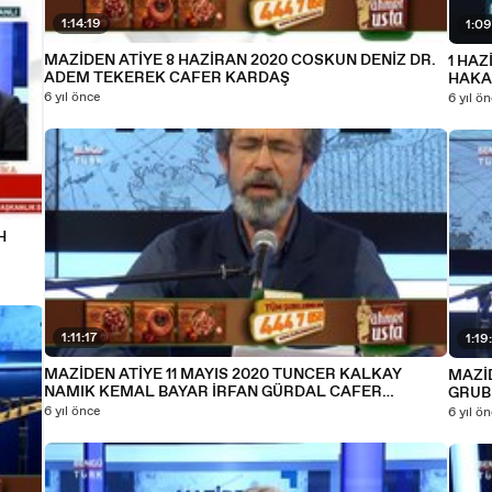
1:14:19
1:09
MAZİDEN ATİYE 8 HAZİRAN 2020 COSKUN DENİZ DR.
1 HA
ADEM TEKEREK CAFER KARDAŞ
HAKA
6 yıl önce
6 yıl ö
H
1:11:17
1:19
MAZİDEN ATİYE 11 MAYIS 2020 TUNCER KALKAY
MAZİD
NAMIK KEMAL BAYAR İRFAN GÜRDAL CAFER
GRUB
KARDAŞ
6 yıl önce
6 yıl ö