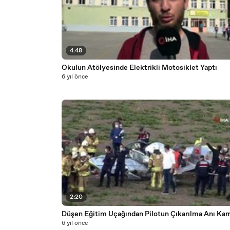
4:48
Okulun Atölyesinde Elektrikli Motosiklet Yaptı
6 yıl önce
2:20
Düşen Eğitim Uçağından Pilotun Çıkarılma Anı Ka
6 yıl önce