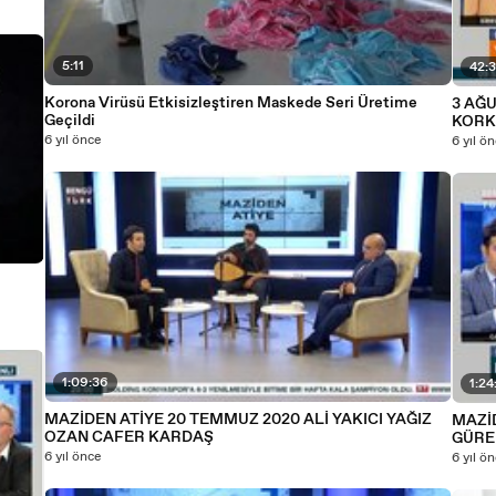
5:11
42:
Korona Virüsü Etkisizleştiren Maskede Seri Üretime
3 AĞ
Geçildi
KOR
6 yıl önce
6 yıl ö
1:09:36
1:24
MAZİDEN ATİYE 20 TEMMUZ 2020 ALİ YAKICI YAĞIZ
MAZİD
OZAN CAFER KARDAŞ
GÜRE
6 yıl önce
6 yıl ö