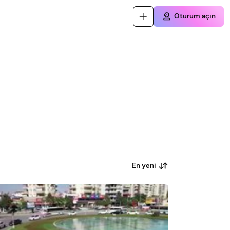
Oturum açın
En yeni