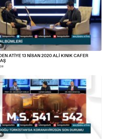
1
EN ATİYE 13 NİSAN 2020 ALİ KINIK CAFER
AŞ
nce
4