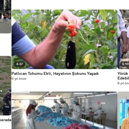
4:37
5:10
Patlıcan Tohumu Ekti, Hayatının Şokunu Yaşadı
Yörük 
Edebi
6 yıl önce
6 yıl ö
merada