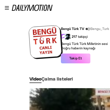
Ana içeriğe atla
Bengü Türk TV
@Bengu_Turk
217
takipçi
Bengü Türk Türk Milletinin sesi
Doğru haberin kaynağı
Takip Et
Video
Çalma listeleri