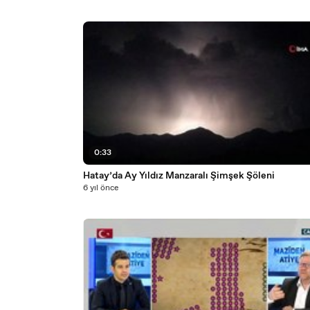
0:33
Hatay’da Ay Yıldız Manzaralı Şimşek Şöleni
6 yıl önce