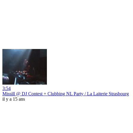
3:54
Missill @ DJ Contest + Clubbing NL Party / La Laiterie Strasbourg
il y a 15 ans