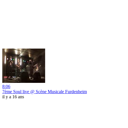
8:06
7ème Soul live @ Scène Musicale Furdenheim
il y a 16 ans