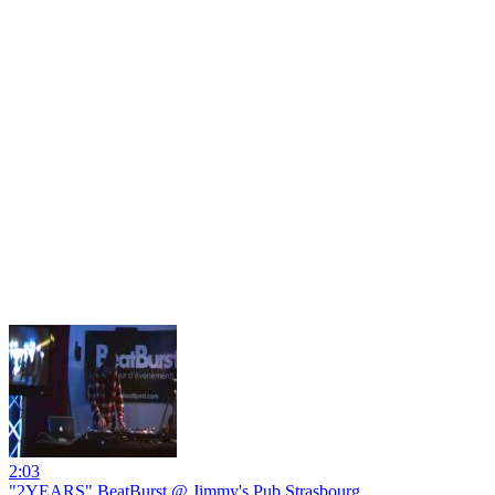
2:03
"2YEARS" BeatBurst @ Jimmy's Pub Strasbourg