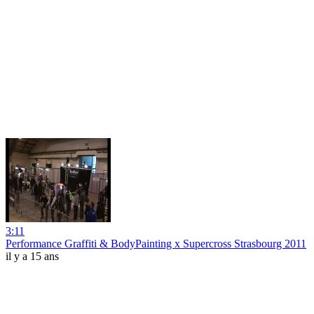
3:11
Performance Graffiti & BodyPainting x Supercross Strasbourg 2011
il y a 15 ans