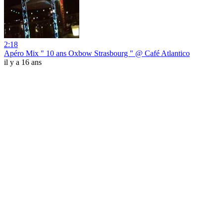
2:18
Apéro Mix " 10 ans Oxbow Strasbourg " @ Café Atlantico
il y a 16 ans