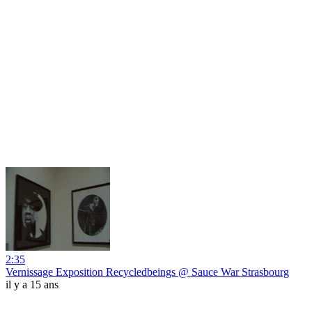
2:35
Vernissage Exposition Recycledbeings @ Sauce War Strasbourg
il y a 15 ans