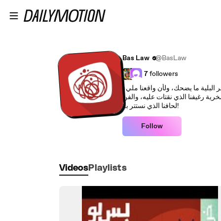
Skip to main content
Bas Law
@BasLaw
7
followers
 البلية ما يضحك، ولأن واقعنا مليء
رية رغيفنا الذي نقتات عليه، والفن
لحافنا الذي نستتر به!
Follow
Videos
Playlists