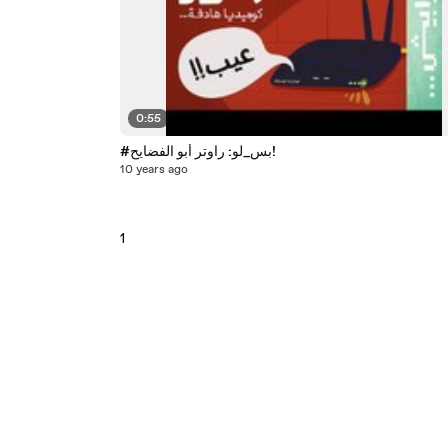
0:55
#بس_لو: راوتر أبو الفضايح!
10 years ago
1