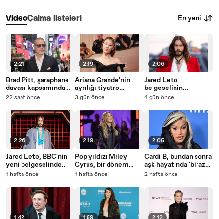
En yeni
Video
Çalma listeleri
2:21
2:19
2:06
Brad Pitt, şaraphane
Ariana Grande'nin
Jared Leto
davası kapsamında
ayrılığı tiyatro
belgeselinin
Angelina Jolie'nin
yöneticilerini 'çok zor
yapımcıları, yıldız
22 saat önce
3 gün önce
4 gün önce
film gelirlerini
durumda' bıraktı
oyuncunun
açıklamasını istiyor
Hollywood'a dönüş
yapmasının 'çok zor'
olacağını düşünüyor
2:26
2:19
2:05
Jared Leto, BBC'nin
Pop yıldızı Miley
Cardi B, bundan sonra
yeni belgeselinde
Cyrus, bir dönem
aşk hayatında 'biraz
cinsel suçlamalarla
'dünyayı kurtarmak'
daha seçici' olmayı
1 hafta önce
1 hafta önce
2 hafta önce
karşı karşıya
istediğini söyledi
planlıyor
1:42
1:59
2:12