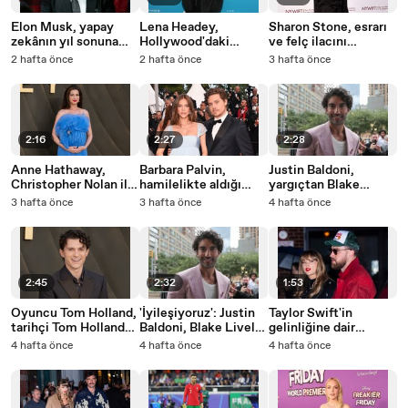
Elon Musk, yapay
Lena Headey,
Sharon Stone, esrarı
zekânın yıl sonuna
Hollywood'daki
ve felç ilacını
kadar 'tarihsel olarak
'tacizcilerin' gördüğü
bıraktıktan sonra
2 hafta önce
2 hafta önce
3 hafta önce
doğru' bir Odysseia
korumayı sert
'köpek gibi hasta'
filmi üreteceğini
sözlerle eleştirdi
olduğunu söyledi
iddia etti
2:16
2:27
2:28
Anne Hathaway,
Barbara Palvin,
Justin Baldoni,
Christopher Nolan ile
hamilelikte aldığı
yargıçtan Blake
The Odyssey setini
kilolar nedeniyle
Lively'nin 8 milyon
3 hafta önce
3 hafta önce
4 hafta önce
'eve dönüş' olarak
kendini 'bir çıkmazın
dolarlık avukatlık
nitelendirdi
içinde' buldu
ücreti talebinin
reddedilmesini veya
önemli ölçüde
azaltılmasını istedi
2:45
2:32
1:53
Oyuncu Tom Holland,
'İyileşiyoruz': Justin
Taylor Swift'in
tarihçi Tom Holland
Baldoni, Blake Lively
gelinliğine dair
ile tanışmasının
ile yaşadığı hukuk
detaylar sonunda
4 hafta önce
4 hafta önce
4 hafta önce
ardından özür diledi
mücadelesinin
ortaya çıktı
ardından sessizliğini
bozdu