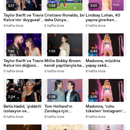
2:17
1:55
3:01
Taylor Swift ve Travis
Cristiano Ronaldo, bir
Lindsay Lohan, 40
Kelce'nin 'duygusal'
daha Dünya
yaşına girerken
düğün yeminlerinin
Kupası'nda forma
geçmişteki hatalarına
4 hafta önce
5 hafta önce
5 hafta önce
detayları ortaya çıktı
giymeyecek
dönüp baktı
1:55
1:55
2:42
Taylor Swift ve Travis
Millie Bobby Brown
Madonna, müzikte
Kelce'nin düğünü
kendi yaşıtlarıyla bağ
yapay zekâ
öncesi Madison
kurmakta zorlanıyor
kullanımını sert
5 hafta önce
5 hafta önce
6 hafta önce
Square Garden'ın
sözlerle eleştirdi
tamamen
dönüştürüldüğü iddia
edildi
2:24
1:38
2:19
Bella Hadid, 'şiddetli
Tom Holland’ın
Madonna, ‘ruhu
izolasyon ve
Zendaya için
tüketen’ Instagram’ı
depresyonla'
kullandığı lakap
sert sözlerle eleştirdi
6 hafta önce
6 hafta önce
6 hafta önce
mücadele ediyor
ortaya çıktı