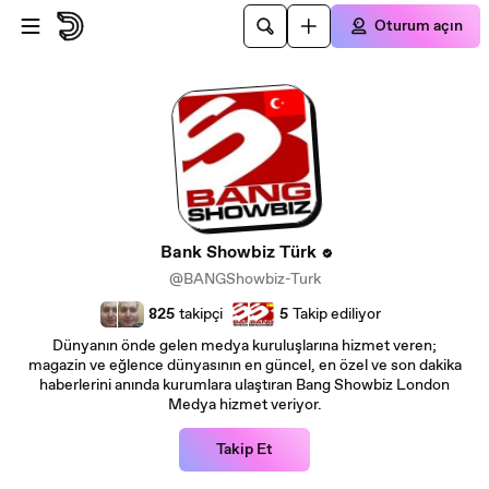
Ana içeriğe atla
Oturum açın
Bank Showbiz Türk
@BANGShowbiz-Turk
825
takipçi
5
Takip ediliyor
Dünyanın önde gelen medya kuruluşlarına hizmet veren;
magazin ve eğlence dünyasının en güncel, en özel ve son dakika
haberlerini anında kurumlara ulaştıran Bang Showbiz London
Medya hizmet veriyor.
Takip Et