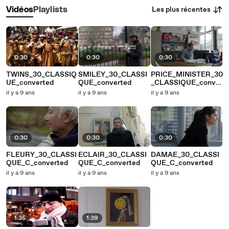
Les plus récentes
Vidéos
Playlists
0:30
0:30
0:30
TWINS_30_CLASSIQ
SMILEY_30_CLASSI
PRICE_MINISTER_30
UE_converted
QUE_converted
_CLASSIQUE_conver
ted
il y a 9 ans
il y a 9 ans
il y a 9 ans
0:30
0:30
0:30
FLEURY_30_CLASSI
ECLAIR_30_CLASSI
DAMAE_30_CLASSI
QUE_C_converted
QUE_C_converted
QUE_C_converted
il y a 9 ans
il y a 9 ans
il y a 9 ans
1:35
1:39