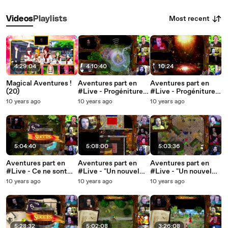
Most recent
Videos
Playlists
4:29:04
4:10:40
10:24
Magical Aventures !
Aventures part en
Aventures part en
(20)
#Live - Progénitures.
#Live - Progénitures.
(19)
(18)
10 years ago
10 years ago
10 years ago
5:04:40
5:08:00
5:03:36
Aventures part en
Aventures part en
Aventures part en
#Live - Ce ne sont
#Live - "Un nouvel
#Live - "Un nouvel
pas des biscuits secs
Aventurier !" (17)
Aventurier !" (16)
10 years ago
10 years ago
10 years ago
! (18)
5:28:32
5:02:08
3:26:08