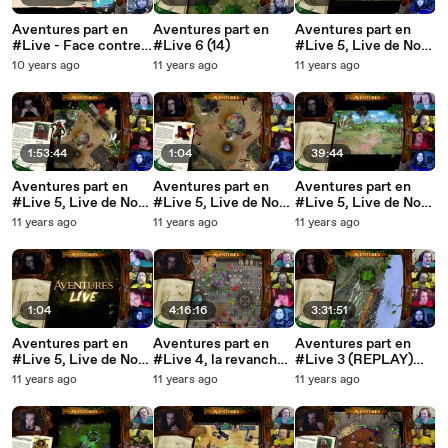
Aventures part en
Aventures part en
Aventures part en
#Live - Face contre
#Live 6 (14)
#Live 5, Live de Noël
terre ! (15)
! (11)
10 years ago
11 years ago
11 years ago
1:53:44
1:04
39:44
Aventures part en
Aventures part en
Aventures part en
#Live 5, Live de Noël
#Live 5, Live de Noël
#Live 5, Live de Noël
! (13)
! (12)
! (9)
11 years ago
11 years ago
11 years ago
1:04
4:16:16
3:31:51
Aventures part en
Aventures part en
Aventures part en
#Live 5, Live de Noël
#Live 4, la revanche !
#Live 3 (REPLAY)
! (10)
(REPLAY) (2015-11-
(2015-10-30 21:04:03
11 years ago
11 years ago
11 years ago
24 20:04:31 - 2015-11-
- 2015-10-31
25 00:22:46)
00:38:30)