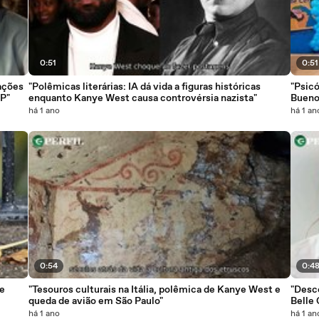
0:51
0:51
ações
"Polêmicas literárias: IA dá vida a figuras históricas
"Psic
SP"
enquanto Kanye West causa controvérsia nazista"
Bueno
Desta
há 1 ano
há 1 an
0:54
0:4
de
"Tesouros culturais na Itália, polêmica de Kanye West e
"Desc
queda de avião em São Paulo"
Belle 
há 1 ano
há 1 an