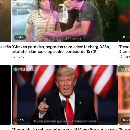
0:47
0:5
ressão
"Chaves perdidas, segredos revelados: iceberg A23a,
"Desc
artefato islâmico e episódio 'perdido' de 1974!"
Drama
há 1 ano
há 1 an
0:46
0:5
"Trump alerta sobre controle dos EUA em Gaza, macacos
"Sena