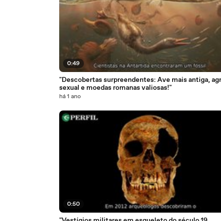
0:49
"Descobertas surpreendentes: Ave mais antiga, ag
sexual e moedas romanas valiosas!"
há 1 ano
0:50
"Vestígios militares em esqueleto do século 19,