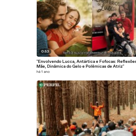
0:53
"Envolvendo Lucca, Antártica e Fofocas: Reflexõe
Mãe, Dinâmica do Gelo e Polêmicas de Atriz"
há 1 ano