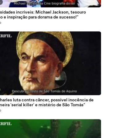
4
sidades incríveis: Michael Jackson, tesouro
o e inspiração para dorama de sucesso!"
o
6
harles luta contra câncer, possível inocência de
eira 'serial killer' e mistério de São Tomás"
o