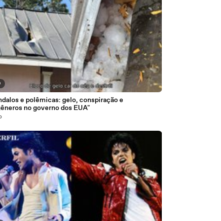
9
dalos e polêmicas: gelo, conspiração e
gêneros no governo dos EUA"
o