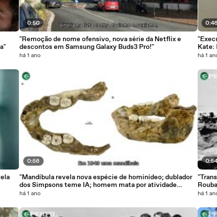
0:50
0:4
"Remoção de nome ofensivo, nova série da Netflix e
"Exec
a"
descontos em Samsung Galaxy Buds3 Pro!"
Kate:
há 1 ano
há 1 an
0:56
0:5
ela
"Mandíbula revela nova espécie de hominídeo; dublador
"Tran
dos Simpsons teme IA; homem mata por atividade
Rouba
paranormal"
há 1 ano
há 1 an