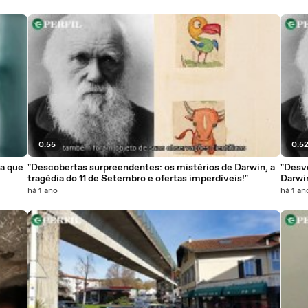
0:55
0:5
ma que
"Descobertas surpreendentes: os mistérios de Darwin, a
"Desv
tragédia do 11 de Setembro e ofertas imperdíveis!"
Darwin
vinag
há 1 ano
há 1 an