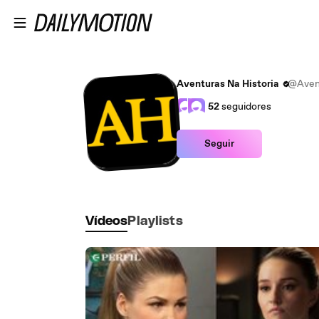
Ir para o conteúdo principal
Aventuras Na Historia
@Avent
52
seguidores
Seguir
Vídeos
Playlists