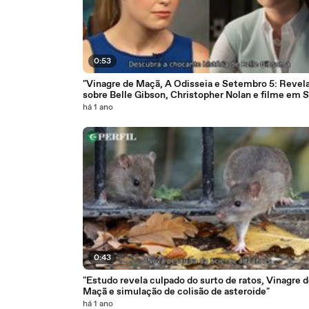
0:53
"Vinagre de Maçã, A Odisseia e Setembro 5: Revel
sobre Belle Gibson, Christopher Nolan e filme em 
há 1 ano
0:43
"Estudo revela culpado do surto de ratos, Vinagre 
Maçã e simulação de colisão de asteroide"
há 1 ano