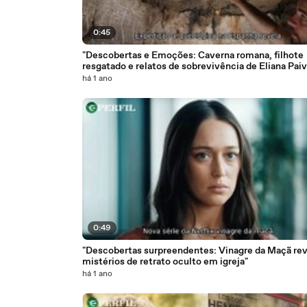
0:45
"Descobertas e Emoções: Caverna romana, filhote
resgatado e relatos de sobrevivência de Eliana Paiv
há 1 ano
0:49
"Descobertas surpreendentes: Vinagre da Maçã rev
mistérios de retrato oculto em igreja"
há 1 ano