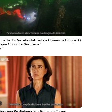
0
oberta do Castelo Flutuante e Crimes na Europa: O
 que Chocou o Suriname"
o
4
dora propõe diploma para Fernanda Torres,