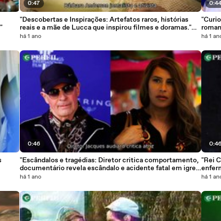
0:47
0:4
"Descobertas e Inspirações: Artefatos raros, histórias
"Curio
"
reais e a mãe de Lucca que inspirou filmes e doramas."
roman
Uma jornada fascinante pela história e pelas vidas que
há 1 ano
há 1 an
moldaram nosso mundo.
0:46
0:4
s
"Escândalos e tragédias: Diretor critica comportamento,
"Rei C
documentário revela escândalo e acidente fatal em igreja
enferm
histórica de Salvador."
há 1 ano
há 1 an