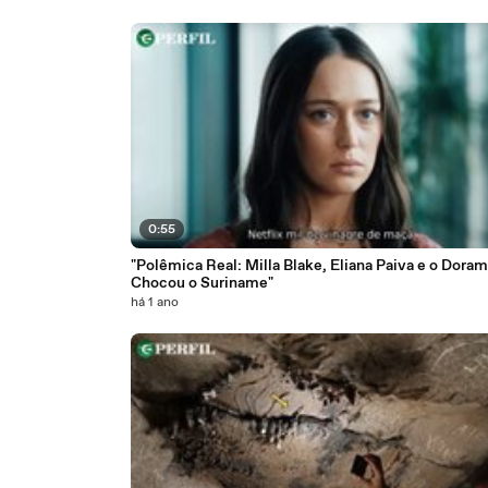
0:55
"Polêmica Real: Milla Blake, Eliana Paiva e o Dora
Chocou o Suriname"
há 1 ano