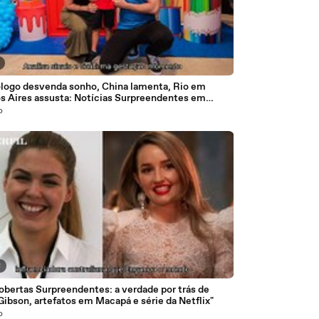
ólogo desvenda sonho, China lamenta, Rio em
s Aires assusta: Notícias Surpreendentes em
que!"
o
8
obertas Surpreendentes: a verdade por trás de
Gibson, artefatos em Macapá e série da Netflix"
o