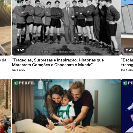
0:52
0:4
s da
"Tragédias, Surpresas e Inspiração: Histórias que
"Escân
Marcaram Gerações e Chocaram o Mundo"
trans
há 1 ano
há 1 an