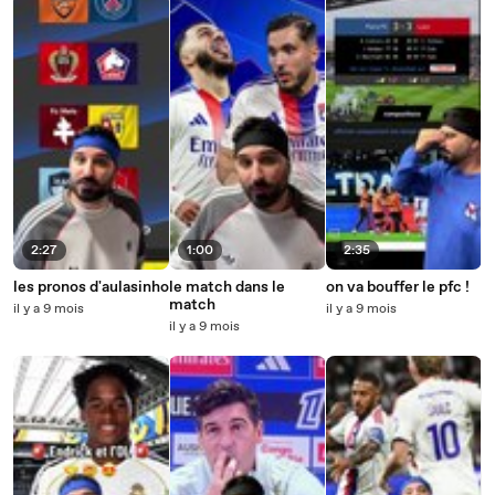
2:27
1:00
2:35
les pronos d'aulasinho
le match dans le
on va bouffer le pfc !
match
il y a 9 mois
il y a 9 mois
il y a 9 mois