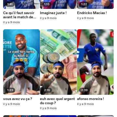
1:41
1:13
1:22
Ce qu'il faut savoir
Imaginez juste !
Endricko Macias !
avant le match de
il y a 9 mois
il y a 9 mois
Brest
il y a 9 mois
1:23
2:15
2:39
vous avez vu ça ?
euh avec quel argent
afonso moreira !
du coup ?
il y a 9 mois
il y a 9 mois
il y a 9 mois