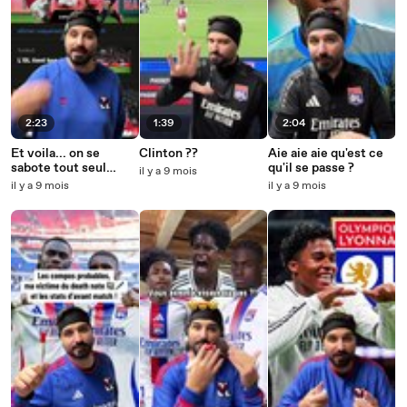
2:23
1:39
2:04
Et voila... on se
Clinton ??
Aie aie aie qu'est ce
sabote tout seul
qu'il se passe ?
il y a 9 mois
comme des grands
il y a 9 mois
il y a 9 mois