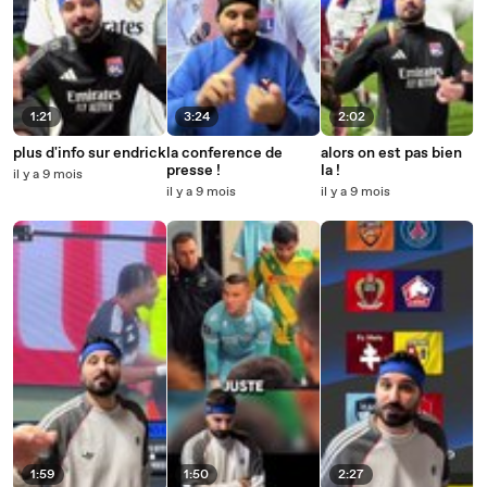
1:21
3:24
2:02
plus d'info sur endrick
la conference de
alors on est pas bien
presse !
la !
il y a 9 mois
il y a 9 mois
il y a 9 mois
1:59
1:50
2:27