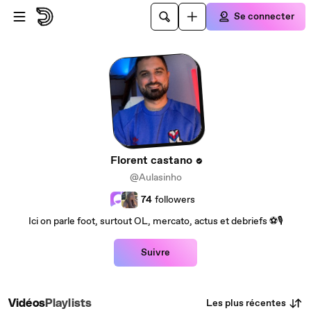
Passer au contenu principal
Se connecter
Florent castano
@Aulasinho
74
followers
Ici on parle foot, surtout OL, mercato, actus et debriefs ⚽️🎙️
Suivre
Les plus récentes
Vidéos
Playlists