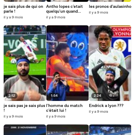
je sais plus de qui on
Antho lopes c'etait
les pronos d'aulasinho
parle !
quelqu'un quand
il y a 9 mois
meme !
il y a 9 mois
il y a 9 mois
2:12
1:54
2:24
je sais pas je sais plus
l'homme du match
Endrick a lyon ???
!
c'était lui !
il y a 9 mois
il y a 9 mois
il y a 9 mois