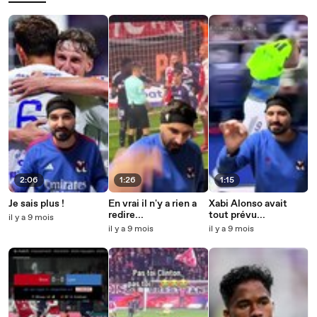
2:06
1:26
1:15
Je sais plus !
En vrai il n'y a rien a
Xabi Alonso avait
redire...
tout prévu...
il y a 9 mois
il y a 9 mois
il y a 9 mois