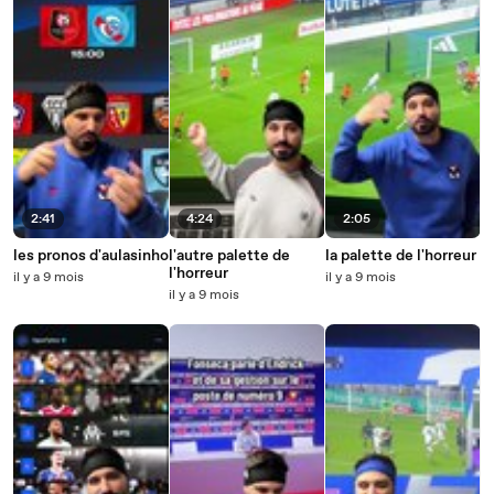
2:41
4:24
2:05
les pronos d'aulasinho
l'autre palette de
la palette de l'horreur
l'horreur
il y a 9 mois
il y a 9 mois
il y a 9 mois