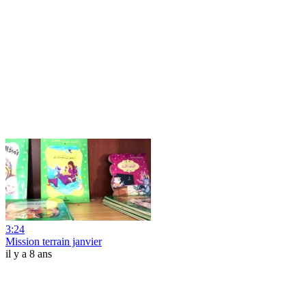
3:24
Mission terrain janvier
il y a 8 ans