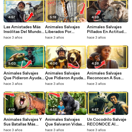
4:57
5:18
4:59
Las Amistades Más
Animales Salvajes
Animales Salvajes
Insólitas Del Mundo
Liberados Por
Pillados En Actitud
Entre Animales
Primera Vez
Amistosa
hace 3 años
hace 3 años
hace 3 años
Salvajes Y Humanos
5:03
4:06
4:26
Animales Salvajes
Animales Salvajes
Animales Salvajes
Que Pidieron Ayuda Y
Que Pidieron Ayuda Y
Reconocen A Sus
Bondad A La Gente
Bondad A La Gente
Dueños Después De
hace 3 años
hace 3 años
hace 3 años
Años
4:10
4:56
4:57
Animales Salvajes Y
Animales Salvajes
Un Cocodrilo Salvaje
Sus Batallas Más
Que Salvaron Vidas
RECONOCE Al
Despiadadas
Humanas
Hombre Que Le Salvó
hace 3 años
hace 3 años
hace 3 años