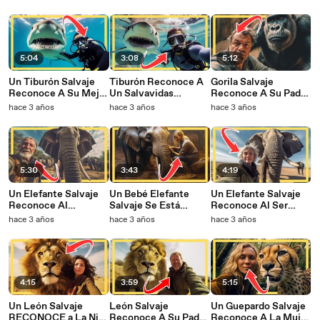
La Vida HACE AÑOS
5:04
3:08
5:12
Un Tiburón Salvaje
Tiburón Reconoce A
Gorila Salvaje
Reconoce A Su Mejor
Un Salvavidas
Reconoce A Su Padre
Amigo Humano
Después De 5 Años
Adoptivo Después De
hace 3 años
hace 3 años
hace 3 años
Después De Haber
5 AÑOS
Sido Separados
5:30
3:43
4:19
Un Elefante Salvaje
Un Bebé Elefante
Un Elefante Salvaje
Reconoce Al
Salvaje Se Está
Reconoce Al Ser
Veterinario Que Le
Ahogando y Pide
Humano Que Le
hace 3 años
hace 3 años
hace 3 años
Trató Hace 12 AÑOS
Ayuda a Gritos
Salvó La Vida Hace
AÑOS
4:15
3:59
5:15
Un León Salvaje
León Salvaje
Un Guepardo Salvaje
RECONOCE a La Niña
Reconoce A Su Padre
Reconoce A La Mujer