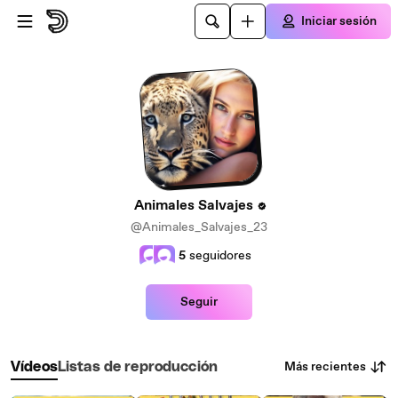
Saltar al contenido principal
Iniciar sesión
Animales Salvajes
@Animales_Salvajes_23
5
seguidores
Seguir
Más recientes
Vídeos
Listas de reproducción