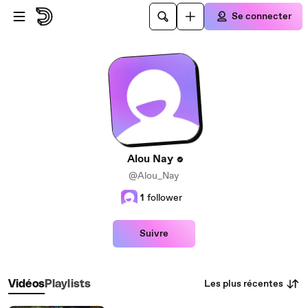
Passer au contenu principal
Se connecter
Alou Nay
@Alou_Nay
1
follower
Suivre
Les plus récentes
Vidéos
Playlists