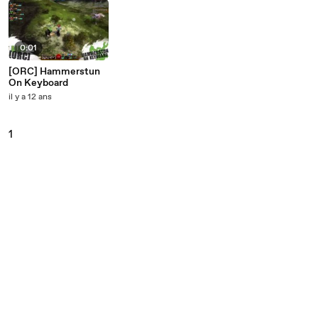
0:01
[ORC] Hammerstun
On Keyboard
il y a 12 ans
1