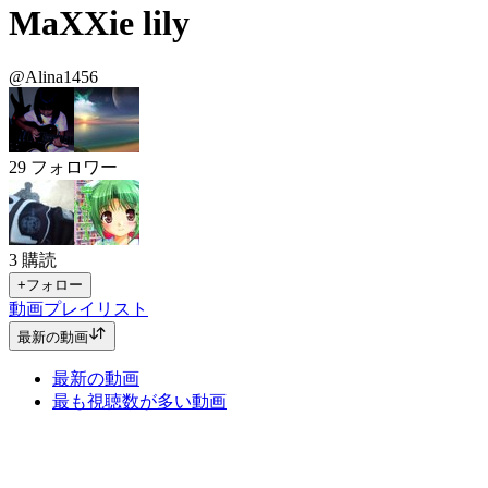
MaXXie lily
@Alina1456
29
フォロワー
3
購読
+フォロー
動画
プレイリスト
最新の動画
最新の動画
最も視聴数が多い動画