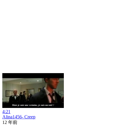
4:21
Alina1456- Creep
12 年前