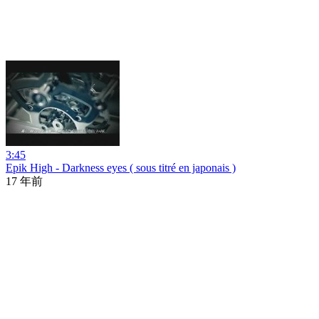
3:45
Epik High - Darkness eyes ( sous titré en japonais )
17 年前