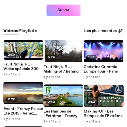
Suivre
Les plus récentes
Vidéos
Playlists
2:59
5:29
1:34
Fruit Ninja IRL -
Fruit Ninja IRL -
Christina Grimmie
Vidéo spéciale 300k
Making-of / Behind
Europe Tour - Paris
FastGoodCuisine
il y a 11 ans
the scenes
il y a 11 ans
il y a 11 ans
0:20
2:50
3:53
Event : Frenzy Palace
Les Rampes de
Making-Of - Les
Été 2015 - Venez
l'Extrême - Frenzy
Rampes de l'Extrême
participer à notre
il y a 11 ans
Palace, le plus grand
il y a 11 ans
il y a 11 ans
nouvelle vidéo !
Water-Jump de