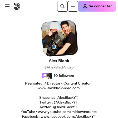
Passer au contenu principal
Se connecter
Alex Black
@AlexBlackVideo
10
followers
Réalisateur / Director - Content Creator !
www.alexblackvideo.com
Snapchat : AlexBlackYT
Twitter : @AlexBlackYT
Iwitter : @AlexBlackYT
YouTube : www.youtube.com/midtownstunts
Facebook : www.facebook.com/AlexBlackYT