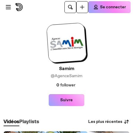
Passer au contenu principal
Se connecter
Samim
@AgenceSamim
0
follower
Suivre
Les plus récentes
Vidéos
Playlists