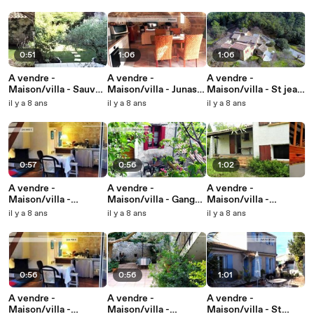
94m²
230m²
0:51
1:06
1:06
A vendre -
A vendre -
A vendre -
Maison/villa - Sauve
Maison/villa - Junas
Maison/villa - St jean
(30610) - 4 pièces -
(30250) - 3 pièces -
du gard (30270) - 7
il y a 8 ans
il y a 8 ans
il y a 8 ans
95m²
72m²
pièces - 225m²
0:57
0:56
1:02
A vendre -
A vendre -
A vendre -
Maison/villa -
Maison/villa - Ganges
Maison/villa -
Congenies (30111) - 4
(34190) - 5 pièces -
Villevieille (30250) -
il y a 8 ans
il y a 8 ans
il y a 8 ans
pièces - 67m²
94m²
4 pièces - 120m²
0:56
0:56
1:01
A vendre -
A vendre -
A vendre -
Maison/villa -
Maison/villa -
Maison/villa - St