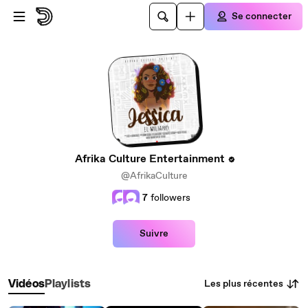
Passer au contenu principal
Se connecter
Afrika Culture Entertainment
@AfrikaCulture
7
followers
Suivre
Les plus récentes
Vidéos
Playlists