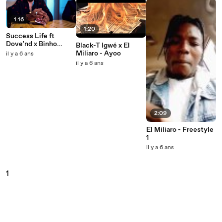
1:16
1:20
Success Life ft
Dove'nd x Binho
Black-T Igwé x El
Capone x Capitaine
Miliaro - Ayoo
il y a 6 ans
Marius
il y a 6 ans
2:09
El Miliaro - Freestyle
1
il y a 6 ans
1