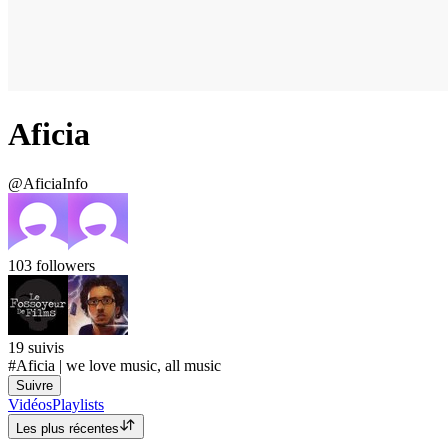
Aficia
@AficiaInfo
103
followers
19
suivis
#Aficia | we love music, all music
Suivre
Vidéos
Playlists
Les plus récentes