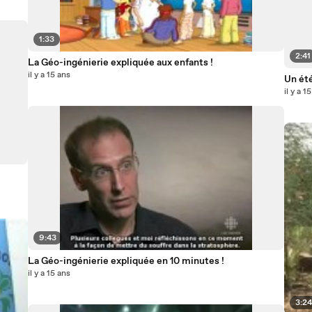
1:33
2:41
La Géo-ingénierie expliquée aux enfants !
il y a 15 ans
Un été
il y a 1
9:43
La Géo-ingénierie expliquée en 10 minutes !
il y a 15 ans
3:2