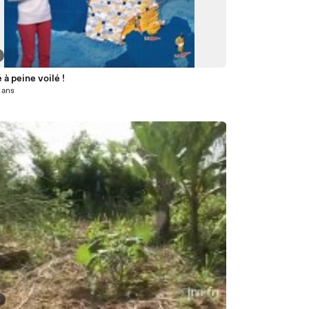
 à peine voilé !
5 ans
4