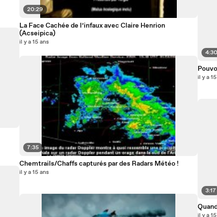
20:29
La Face Cachée de l’infaux avec Claire Henrion
(Acseipica)
il y a 15 ans
4:3
Pouvo
il y a 1
7:35
Chemtrails/Chaffs capturés par des Radars Météo !
il y a 15 ans
3:17
Quand 
il y a 1