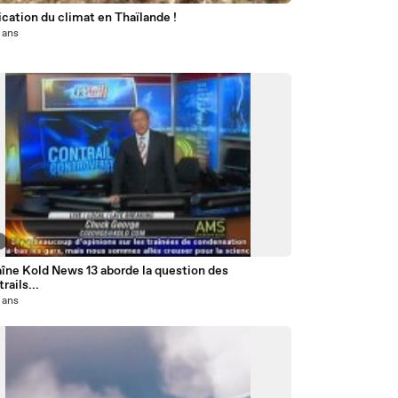
cation du climat en Thaïlande !
5 ans
7
îne Kold News 13 aborde la question des
ails...
5 ans