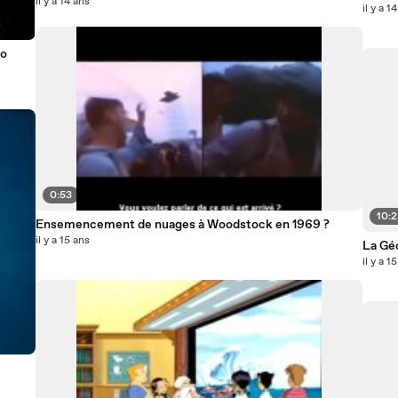
il y a 14 ans
il y a 1
io
0:53
10:
Ensemencement de nuages à Woodstock en 1969 ?
il y a 15 ans
La Géo
il y a 1