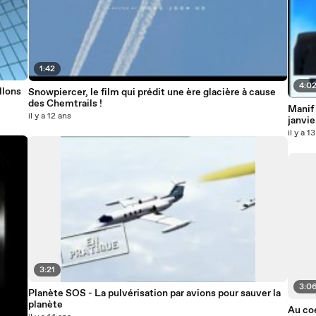
1:42
4:0
llons
Snowpiercer, le film qui prédit une ère glacière à cause
des Chemtrails !
Manif
il y a 12 ans
janvie
il y a 1
3:21
3:0
Planète SOS - La pulvérisation par avions pour sauver la
planète
Au coe