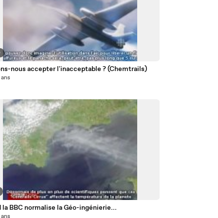
0
ns-nous accepter l'inacceptable ? (Chemtrails)
5 ans
la BBC normalise la Géo-ingénierie...
5 ans