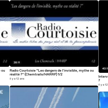
38:11
40:
e ou
Radio Courtoisie “Les dangers de l'invisible, mythe ou
réalité ?” (Chemtrails/HARRP) 1/2
Interv
il y a 12 ans
?
il y a 1