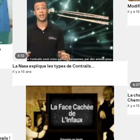
Modifi
il y a 1
e
5:12
La Nasa explique les types de Contrails...
il y a 15 ans
4:3
La cha
Chemtr
il y a 1
ails !