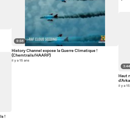
9:56
History Channel expose la Guerre Climatique !
(Chemtrails/HAARP)
il y a 15 ans
3:4
Haut n
d'Arka
il y a 1
s !