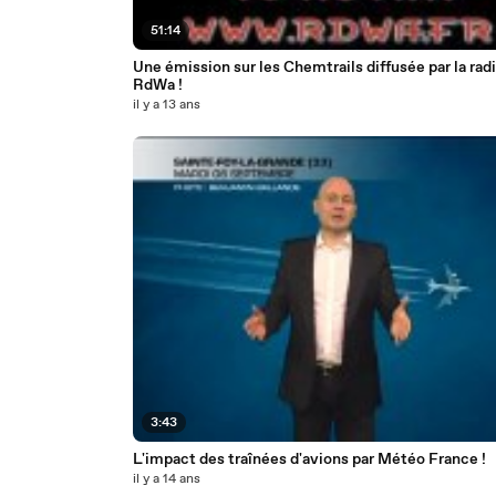
51:14
Une émission sur les Chemtrails diffusée par la rad
RdWa !
il y a 13 ans
3:43
L'impact des traînées d'avions par Météo France !
il y a 14 ans