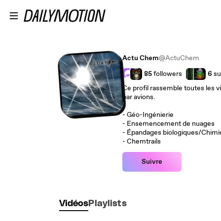
Passer au contenu principal
Actu Chem
@ActuChem
85
followers
6
su
Ce profil rassemble toutes les 
par avions.
- Géo-Ingénierie
- Ensemencement de nuages
- Épandages biologiques/Chim
- Chemtrails
Suivre
Vidéos
Playlists