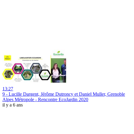
13:27
9 - Lucille Dargent, Jérôme Dutroncy et Daniel Muller, Grenoble
Alpes Métropole - Rencontre EcoJardin 2020
il y a 6 ans