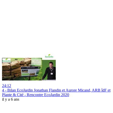
24:12
4 - Bilan EcoJardin Jonathan Flandin et Aurore Micand, ARB îdF et
Plante & Cité - Rencontre EcoJardin 2020
il y a 6 ans